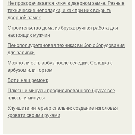
Не проворачивается ключ в дверном замке. Разные
технические неполадки, и как при них вскрыть
дверной замок
Строительство дома из бруса: ручная работа для
настоящих мужчин
Пенополиуретановая техника: выбор оборудования
для заливки
Можно ли есть арбуз после селедки. Селедка с
арбузом или тортом
Boт и наш ремoнт.
Плюсы и минусы профилированного бруса: все
плюсы и минусы
Улучшите интерьер спальни: создание изголовья
кровати своими руками