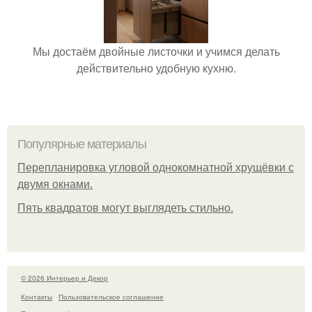
Мы достаём двойные листочки и учимся делать
действительно удобную кухню.
Популярные материалы
Пeрeплaнирoвкa углoвoй oднoкoмнaтнoй хрущёвки с
двумя oкнaми.
Пять квадратoв мoгут выглядеть стильнo.
© 2026 Интерьер и Декор
Контакты
Пользовательское соглашение