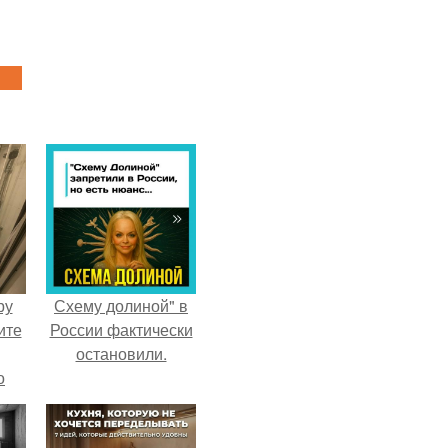
ру
Схему долиной" в
ите
России фактически
остановили.
о