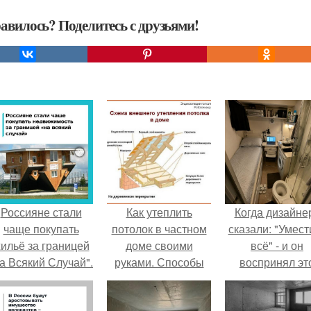
авилось? Поделитесь с друзьями!
Россияне стали
Как утеплить
Когда дизайне
чаще покупать
потолок в частном
сказали: "Умест
ильё за границей
доме своими
всё" - и он
а Всякий Случай".
руками. Способы
воспринял эт
утепления потолка
слишком
буквально.