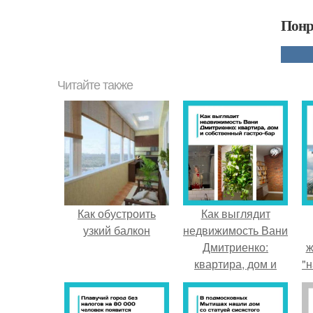
Понр
Читайте также
Как обустроить
Как выглядит
узкий балкон
недвижимость Вани
Дмитриенко:
ж
квартира, дом и
"н
собственный гастро
- бар.