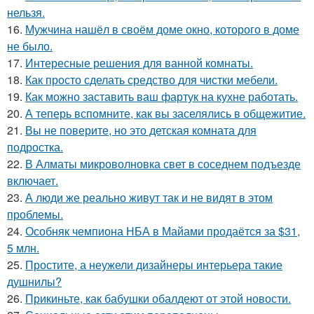
нельзя.
16.
Мужчина нашёл в своём доме окно, которого в доме
не было.
17.
Интересные решения для ванной комнаты.
18.
Как просто сделать средство для чистки мебели.
19.
Как можно заставить ваш фартук на кухне работать.
20.
А теперь вспомните, как вы заселялись в общежитие.
21.
Вы не поверите, но это детская комната для
подростка.
22.
В Алматы микроволновка свет в соседнем подъезде
включает.
23.
А люди же реально живут так и не видят в этом
проблемы.
24.
Особняк чемпиона НБА в Майами продаётся за $31,
5 млн.
25.
Простите, а неужели дизайнеры интерьера такие
душнилы?
26.
Прикиньте, как бабушки обалдеют от этой новости.