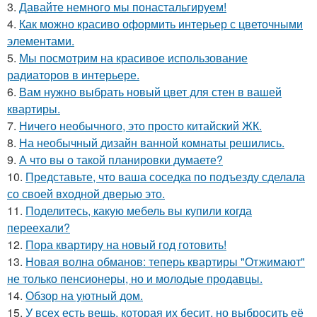
3.
Давайте немного мы понастальгируем!
4.
Как можно красиво оформить интерьер с цветочными
элементами.
5.
Мы посмотрим на красивое использование
радиаторов в интерьере.
6.
Вам нужно выбрать новый цвет для стен в вашей
квартиры.
7.
Ничего необычного, это просто китайский ЖК.
8.
На необычный дизайн ванной комнаты решились.
9.
А что вы о такой планировки думаете?
10.
Представьте, что ваша соседка по подъезду сделала
со своей входной дверью это.
11.
Поделитесь, какую мебель вы купили когда
переехали?
12.
Пора квартиру на новый год готовить!
13.
Новая волна обманов: теперь квартиры "Отжимают"
не только пенсионеры, но и молодые продавцы.
14.
Обзор на уютный дом.
15.
У всех есть вещь, которая их бесит, но выбросить её