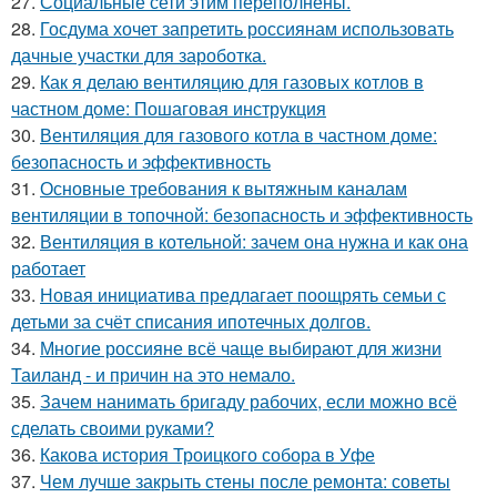
27.
Социальные сети этим переполнены.
28.
Госдума хочет запретить россиянам использовать
дачные участки для зароботка.
29.
Как я делаю вентиляцию для газовых котлов в
частном доме: Пошаговая инструкция
30.
Вентиляция для газового котла в частном доме:
безопасность и эффективность
31.
Основные требования к вытяжным каналам
вентиляции в топочной: безопасность и эффективность
32.
Вентиляция в котельной: зачем она нужна и как она
работает
33.
Новая инициатива предлагает поощрять семьи с
детьми за счёт списания ипотечных долгов.
34.
Многие россияне всё чаще выбирают для жизни
Таиланд - и причин на это немало.
35.
Зачем нанимать бригаду рабочих, если можно всё
сделать своими руками?
36.
Какова история Троицкого собора в Уфе
37.
Чем лучше закрыть стены после ремонта: советы