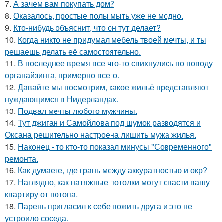
7.
А зачем вам покупать дом?
8.
Оказалось, простые полы мыть уже не модно.
9.
Кто-нибудь объяснит, что он тут делает?
10.
Когда никто не придумал мебель твоей мечты, и ты
решаешь делать её самостоятельно.
11.
В последнее время все что-то свихнулись по поводу
органайзинга, примерно всего.
12.
Давайте мы посмотрим, какое жильё представляют
нуждающимся в Нидерландах.
13.
Подвал мечты любого мужчины.
14.
Тут джиган и Самойлова под шумок разводятся и
Оксана решительно настроена лишить мужа жилья.
15.
Наконец - то кто-то показал минусы "Современного"
ремонта.
16.
Как думаете, где грань между аккуратностью и окр?
17.
Наглядно, как натяжные потолки могут спасти вашу
квартиру от потопа.
18.
Парень пригласил к себе пожить друга и это не
устроило соседа.