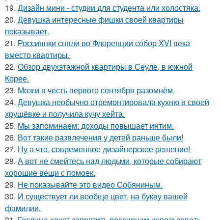
19.
Дизайн мини - студии для студента или холостяка.
20.
Девушка интересные фишки своей квартиры
показывает.
21.
Россиянки сняли во Флоренции собор XVI века
вместо квартиры.
22.
Обзор двухэтажной квартиры в Сеуле, в южной
Корее.
23.
Мозги в честь первого сентября разомнём.
24.
Девушка необычно отремонтировала кухню в своей
хрущёвке и получила кучу хейта.
25.
Мы запоминаем: доходы повышает интим.
26.
Вот такие развлечения у детей раньше были!
27.
Ну а что, современное дизайнерское решение!
28.
А вот не смейтесь над людьми, которые собирают
хорошие вещи с помоек.
29.
Не показывайте это видео Собяниным.
30.
И существует ли вообще цвет, на букву вашей
фамилии.
31.
Госдума хочет запретить россиянам использовать