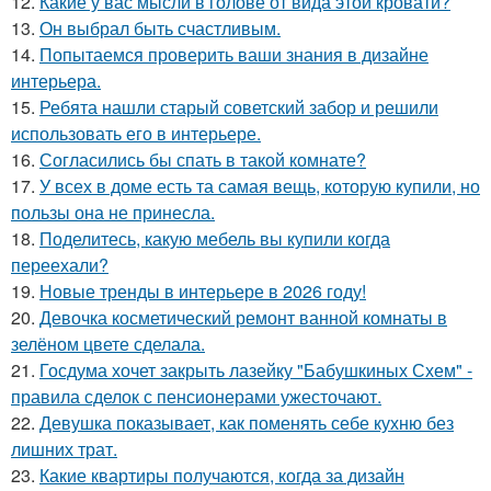
12.
Какие у вас мысли в голове от вида этой кровати?
13.
Он выбрал быть счастливым.
14.
Попытаемся проверить ваши знания в дизайне
интерьера.
15.
Ребята нашли старый советский забор и решили
использовать его в интерьере.
16.
Согласились бы спать в такой комнате?
17.
У всех в доме есть та самая вещь, которую купили, но
пользы она не принесла.
18.
Поделитесь, какую мебель вы купили когда
переехали?
19.
Новые тренды в интерьере в 2026 году!
20.
Девочка косметический ремонт ванной комнаты в
зелёном цвете сделала.
21.
Госдума хочет закрыть лазейку "Бабушкиных Схем" -
правила сделок с пенсионерами ужесточают.
22.
Девушка показывает, как поменять себе кухню без
лишних трат.
23.
Какие квартиры получаются, когда за дизайн