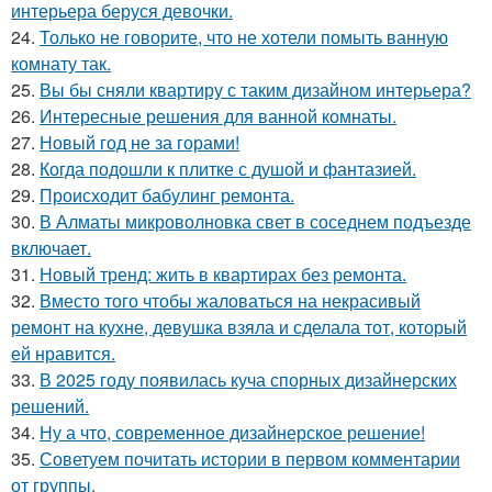
интерьера беруся девочки.
24.
Только не говорите, что не хотели помыть ванную
комнату так.
25.
Вы бы сняли квартиру с таким дизайном интерьера?
26.
Интересные решения для ванной комнаты.
27.
Новый год не за горами!
28.
Когда подошли к плитке с душой и фантазией.
29.
Происходит бабулинг ремонта.
30.
В Алматы микроволновка свет в соседнем подъезде
включает.
31.
Новый тренд: жить в квартирах без ремонта.
32.
Вместо того чтобы жаловаться на некрасивый
ремонт на кухне, девушка взяла и сделала тот, который
ей нравится.
33.
В 2025 году появилась куча спорных дизайнерских
решений.
34.
Ну а что, современное дизайнерское решение!
35.
Советуем почитать истории в первом комментарии
от группы.