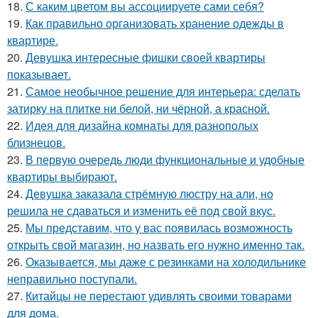
18.
С каким цветом вы ассоциируете сами себя?
19.
Как правильно организовать хранение одежды в
квартире.
20.
Девушка интересные фишки своей квартиры
показывает.
21.
Самое необычное решение для интерьера: сделать
затирку на плитке ни белой, ни чёрной, а красной.
22.
Идея для дизайна комнаты для разнополых
близнецов.
23.
В первую очередь люди функциональные и удобные
квартиры выбирают.
24.
Девушка заказала стрёмную люстру на али, но
решила не сдаваться и изменить её под свой вкус.
25.
Мы представим, что у вас появилась возможность
открыть свой магазин, но назвать его нужно именно так.
26.
Оказывается, мы даже с резинками на холодильнике
неправильно поступали.
27.
Китайцы не перестают удивлять своими товарами
для дома.