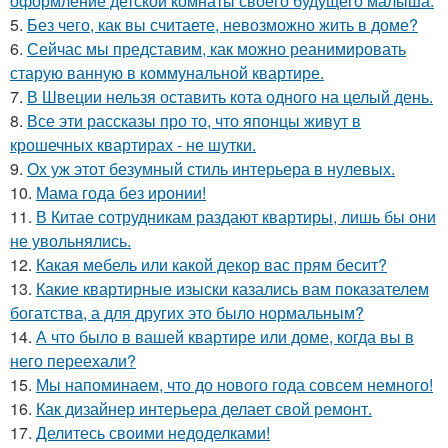
оформление детской комнаты своего будущего малыша.
5.
Без чего, как вы считаете, невозможно жить в доме?
6.
Сейчас мы представим, как можно реанимировать
старую ванную в коммунальной квартире.
7.
В Швеции нельзя оставить кота одного на целый день.
8.
Все эти рассказы про то, что японцы живут в
крошечных квартирах - не шутки.
9.
Ох уж этот безумный стиль интерьера в нулевых.
10.
Мама года без иронии!
11.
В Китае сотрудникам раздают квартиры, лишь бы они
не увольнялись.
12.
Какая мебель или какой декор вас прям бесит?
13.
Какие квартирные изыски казались вам показателем
богатства, а для других это было нормальным?
14.
А что было в вашей квартире или доме, когда вы в
него переехали?
15.
Мы напоминаем, что до нового года совсем немного!
16.
Как дизайнер интерьера делает свой ремонт.
17.
Делитесь своими недоделками!