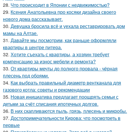
28.
Что происходит в Японии с недвижимостью?
29.
Ксения Анатольевна про косяки дизайна своего
нового дома рассказывает.
30.
Девушка бросила всё и уехала реставрировать дом
мамы на Алтае.
31.
Давайте мы посмотрим, как раньше оформляли
квартиры в центре питера.
32.
Хотите съехать с квартиры, а хозяин требует
компенсацию за износ мебели и ремонта?
33.
От квартиры мечты до полного провала - чёрная
плесень под обоями.
34.
Как выбрать правильный диаметр вентканала для
газового котла: советы и рекомендации
35.
Новая инициатива предлагает поощрять семьи с
детьми за счёт списания ипотечных долгов.
36.
В них скапливаются пыль, грязь, плесень и микробы.
37.
Достопримечательности Кирова: что посмотреть в
первые