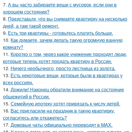
7.
А вы часто забираете вещи с мусорок, если они в
хорошем состоянии?
8.
Представьте, что вы снимаете квартирку на несколько
дней, а там такой ремонт.
9.
Есть три квартиры - готовьтесь платить больше.
10.
Как думаете, зачем делать такую огромную ванную
комнату?
11.
Коротко о том, через какое унижение проходят люди,
которые теперь хотят продать квартиру в России.
12.
Ничего необычного, просто лестница из золота.
13.
Есть некоторые вещи, которые были в квартирах у
всех россиян.
14.
Дожили! Наконец обратили внимание на состояние
общежитий в России.
15.
Семейную ипотеку хотят привязать к числу детей.
16.
Вас пригласили на праздник в такую квартирку,
согласитесь или откажетесь?
17.
Домовые чаты официально переводят в MAX.
18.
У всех в доме есть та самая вещь, которую купили, но