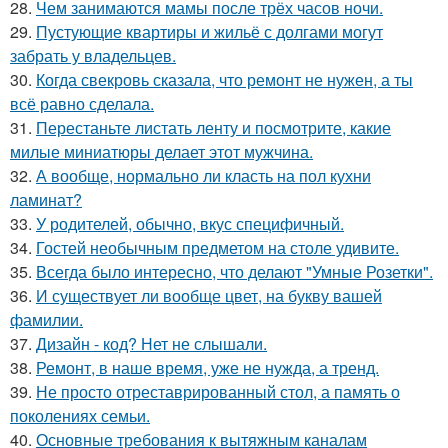
28.
Чем занимаются мамы после трёх часов ночи.
29.
Пустующие квартиры и жильё с долгами могут
забрать у владельцев.
30.
Когда свекровь сказала, что ремонт не нужен, а ты
всё равно сделала.
31.
Перестаньте листать ленту и посмотрите, какие
милые миниатюры делает этот мужчина.
32.
А вообще, нормально ли класть на пол кухни
ламинат?
33.
У родителей, обычно, вкус специфичный.
34.
Гостей необычным предметом на столе удивите.
35.
Всегда было интересно, что делают "Умные Розетки".
36.
И существует ли вообще цвет, на букву вашей
фамилии.
37.
Дизайн - код? Нет не слышали.
38.
Ремонт, в наше время, уже не нужда, а тренд.
39.
Не просто отреставрированный стол, а память о
поколениях семьи.
40.
Основные требования к вытяжным каналам