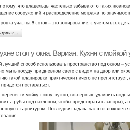
 потому, что владельцы частенько забывают о таких нюансах
щение сооружений и распределение метража по значимости
ровка участка 8 соток – это зонирование, с учетом всех дет
ь дальше →
ухне стол у окна. Вариан. Кухня с мойкой 
 лучший способ использовать пространство под окном – ус
но мыть посуду при дневном свете с видом на двор или окр
нию такой планировки практически ничего не препятствует, 
 придется постараться.
 перенести мойку к окну, нужно, во-первых, удлинить водн
овить трубы под наклоном, чтобы предотвратить засоры), а 
ненную с гарнитуром. Последняя задача часто осложняется
сования.