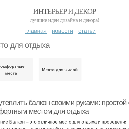
ИНТЕРЬЕР И ДЕКОР
лучшие идеи дизайна и декора!
главная
новости
статьи
то для отдыха
Комфортные
Место для жилой
места
утеплить балкон своими руками: простой
фортным местом для отдыха
ние Балкон – это отличное место для отдыха и проведения
н не утеплен, то он может быть слишком холодным или слиш