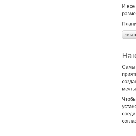
И все
разме
Плани
читат
На к
Самый
прият
созда
мечты
Чтобы
устан
соеди
согла