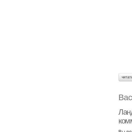
читат
Вас
Лан
ком
Вы ре