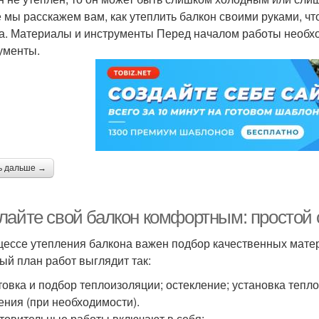
е мы расскажем вам, как утеплить балкон своими руками, ч
а. Материалы и инструменты Перед началом работы необх
ументы.
ь дальше →
лайте свой балкон комфортным: простой 
цессе утепления балкона важен подбор качественных мате
ый план работ выглядит так:
товка и подбор теплоизоляции; остекление; установка тепло
ения (при необходимости).
товительные работы включают в себя: