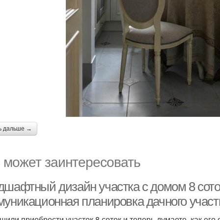
ь дальше →
 может заинтересовать
дшафтный дизайн участка с домом 8 соток
муникационная планировка дачного участ
шили приобрести участок 8 соток и теперь думаете, как его 