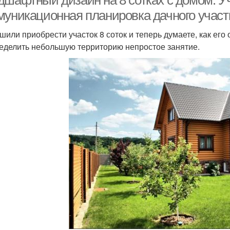
дшафтный дизайн на 8 сотках с домом. Уч
муникационная планировка дачного участ
шили приобрести участок 8 соток и теперь думаете, как его 
еделить небольшую территорию непростое занятие.