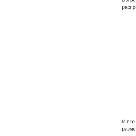
распр
И все
разме