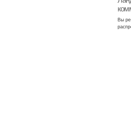
Лан
ком
Вы ре
распр