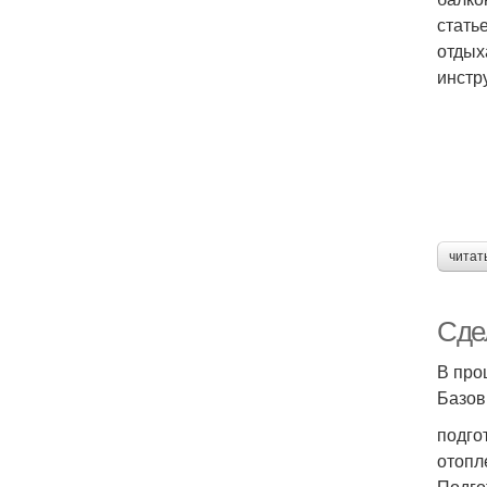
стать
отдых
инстр
читат
Сде
В про
Базов
подго
отопл
Подго