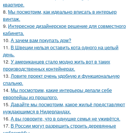
квартире.
8.
Мы посмотрим, как идеально вписать в интерьер
винтаж.
9.
Интересное дизайнерское решение для совместного
кабинета.
10.
А зачем вам покупать дом?
11.
В Швеции нельзя оставить кота одного на целый
день.
12.
У американцев стало модно жить вот в таких
производственных контейнерах.
13.
Ловите проект очень удобную и функциональную
спальню.
14.
Мы посмотрим, какие интерьеры делали себе
европейцы из прошлого.
15.
Давайте мы посмотрим, какое жильё представляют
нуждающимся в Нидерландах.
16.
А вы говорите, что в однушке семья не уживётся.
17.
В России могут разрешить строить деревянные
небоскрёбы.