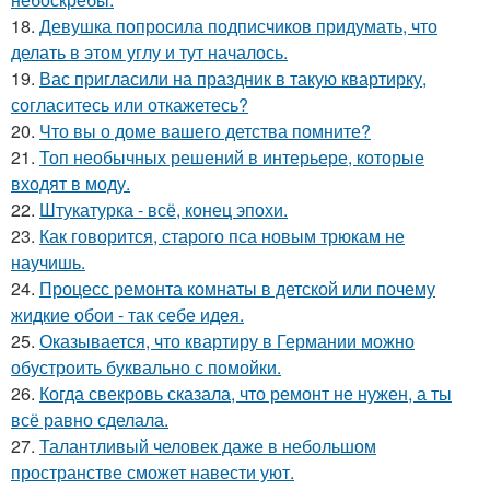
18.
Девушка попросила подписчиков придумать, что
делать в этом углу и тут началось.
19.
Вас пригласили на праздник в такую квартирку,
согласитесь или откажетесь?
20.
Что вы о доме вашего детства помните?
21.
Топ необычных решений в интерьере, которые
входят в моду.
22.
Штукатурка - всё, конец эпохи.
23.
Как говорится, старого пса новым трюкам не
научишь.
24.
Процесс ремонта комнаты в детской или почему
жидкие обои - так себе идея.
25.
Оказывается, что квартиру в Германии можно
обустроить буквально с помойки.
26.
Когда свекровь сказала, что ремонт не нужен, а ты
всё равно сделала.
27.
Талантливый человек даже в небольшом
пространстве сможет навести уют.