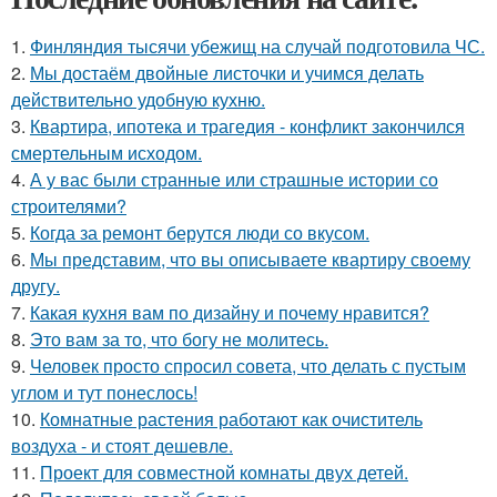
1.
Финляндия тысячи убежищ на случай подготовила ЧС.
2.
Мы достаём двойные листочки и учимся делать
действительно удобную кухню.
3.
Квартира, ипотека и трагедия - конфликт закончился
смертельным исходом.
4.
А у вас были странные или страшные истории со
строителями?
5.
Когда за ремонт берутся люди со вкусом.
6.
Мы представим, что вы описываете квартиру своему
другу.
7.
Какая кухня вам по дизайну и почему нравится?
8.
Это вам за то, что богу не молитесь.
9.
Человек просто спросил совета, что делать с пустым
углом и тут понеслось!
10.
Комнатные растения работают как очиститель
воздуха - и стоят дешевле.
11.
Проект для совместной комнаты двух детей.