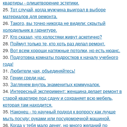
квартиры - олицетворение эстетики.
25.
Тот случай, когда мужчина выиграл в выборе
материалов для ремонта.
26.
Такого, вы точно никогда не видели: скрытый
холодильник в гарнитуре.
27.
Кто сказал, что холостяки живут аскетично?
28.
Поймут только те, кто хоть раз делал ремонт.
29.
Вот всем хороши натяжные потолки, но есть нюанс.
30.
Подготовка комнаты подростков к началу учебного
года!
31.
Любители чая, объединяйтесь!
32.
Гении среди нас.
33.
Заглянем внутрь знаменитых коммуналок.
34.
Интересный эксперимент: женщина делает ремонт в
старой квартире под сдачу и сохраняет всю мебель,
которая там находится.
35.
Наконец - то научный подход к вопросу как лучше
мыть посуду: руками или посудомоечной машиной.
36.
Когда у тебя мало денег, но много желаний по