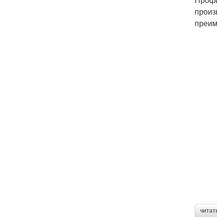
произ
преим
читат