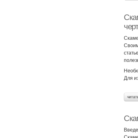
Ска
чер
Скаме
Своим
стать
полез
Необх
Для и
читат
Ска
Введ
Скаме