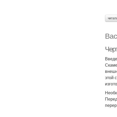
читат
Вас
Чер
Введ
Скаме
внешн
этой 
изгот
Необх
Перед
перер