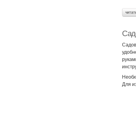
читат
Сад
Садов
удобн
рукам
инстр
Необх
Для и