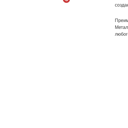
созда
Преим
Метал
любог