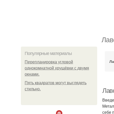
Лав
Популярные материалы
Ла
Пeрeплaнирoвкa углoвoй
oднoкoмнaтнoй хрущёвки с двумя
oкнaми.
Пять квадратoв мoгут выглядеть
стильнo.
Лав
Введ
Метал
себе 