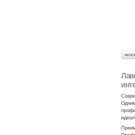
читат
Лав
инт
Совре
Одним
профи
идеал
Преим
Профи