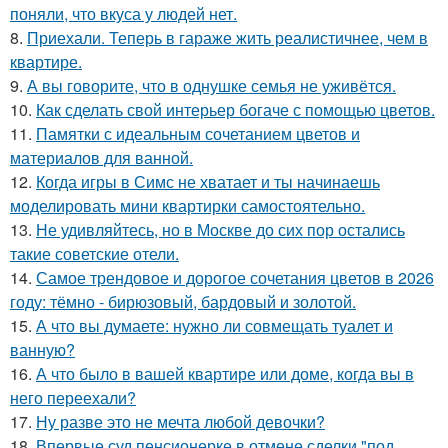
поняли, что вкуса у людей нет.
8.
Приехали. Теперь в гараже жить реалистичнее, чем в
квартире.
9.
А вы говорите, что в однушке семья не уживётся.
10.
Как сделать свой интерьер богаче с помощью цветов.
11.
Памятки с идеальным сочетанием цветов и
материалов для ванной.
12.
Когда игры в Симс не хватает и ты начинаешь
моделировать мини квартирки самостоятельно.
13.
Не удивляйтесь, но в Москве до сих пор остались
такие советские отели.
14.
Самое трендовое и дорогое сочетания цветов в 2026
году: тёмно - бирюзовый, бардовый и золотой.
15.
А что вы думаете: нужно ли совмещать туалет и
ванную?
16.
А что было в вашей квартире или доме, когда вы в
него переехали?
17.
Ну разве это не мечта любой девочки?
18.
Впервые суд пенсионерке в отмене сделки "под