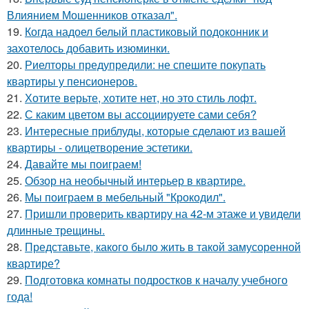
Влиянием Мошенников отказал".
19.
Когда надоел белый пластиковый подоконник и
захотелось добавить изюминки.
20.
Риелторы предупредили: не спешите покупать
квартиры у пенсионеров.
21.
Хотите верьте, хотите нет, но это стиль лофт.
22.
С каким цветом вы ассоциируете сами себя?
23.
Интересные приблуды, которые сделают из вашей
квартиры - олицетворение эстетики.
24.
Давайте мы поиграем!
25.
Обзор на необычный интерьер в квартире.
26.
Мы поиграем в мебельный "Крокодил".
27.
Пришли проверить квартиру на 42-м этаже и увидели
длинные трещины.
28.
Представьте, какого было жить в такой замусоренной
квартире?
29.
Подготовка комнаты подростков к началу учебного
года!