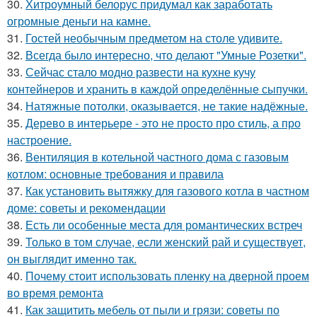
30.
Хитроумный белорус придумал как заработать
огромные деньги на камне.
31.
Гостей необычным предметом на столе удивите.
32.
Всегда было интересно, что делают "Умные Розетки".
33.
Сейчас стало модно развести на кухне кучу
контейнеров и хранить в каждой определённые сыпучки.
34.
Натяжные потолки, оказывается, не такие надёжные.
35.
Дерево в интерьере - это не просто про стиль, а про
настроение.
36.
Вентиляция в котельной частного дома с газовым
котлом: основные требования и правила
37.
Как установить вытяжку для газового котла в частном
доме: советы и рекомендации
38.
Есть ли особенные места для романтических встреч
39.
Только в том случае, если женский рай и существует,
он выглядит именно так.
40.
Почему стоит использовать пленку на дверной проем
во время ремонта
41.
Как защитить мебель от пыли и грязи: советы по