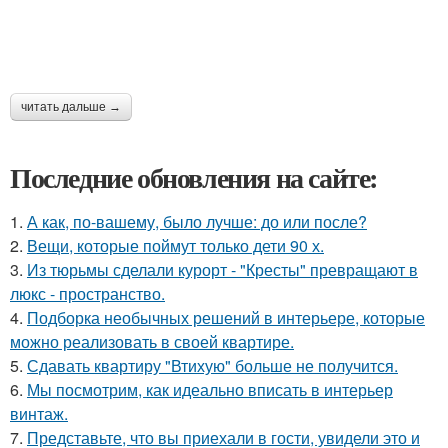
читать дальше →
Последние обновления на сайте:
1.
А как, по-вашему, было лучше: до или после?
2.
Вещи, которые поймут только дети 90 х.
3.
Из тюрьмы сделали курорт - "Кресты" превращают в
люкс - пространство.
4.
Подборка необычных решений в интерьере, которые
можно реализовать в своей квартире.
5.
Сдавать квартиру "Втихую" больше не получится.
6.
Мы посмотрим, как идеально вписать в интерьер
винтаж.
7.
Представьте, что вы приехали в гости, увидели это и