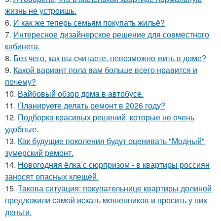
жизнь не устроишь.
6.
И как же теперь семьям покупать жильё?
7.
Интересное дизайнерское решение для совместного
кабинета.
8.
Без чего, как вы считаете, невозможно жить в доме?
9.
Какой вариант пола вам больше всего нравится и
почему?
10.
Вайбовый обзор дома в автобусе.
11.
Планируете делать ремонт в 2026 году?
12.
Подборка красивых решений, которые не очень
удобные.
13.
Как будущие поколения будут оценивать "Модный"
зумерский ремонт.
14.
Новогодняя ёлка с сюрпризом - в квартиры россиян
заносят опасных клещей.
15.
Такова ситуация: покупательнице квартиры долиной
предложили самой искать мошенников и просить у них
деньги.