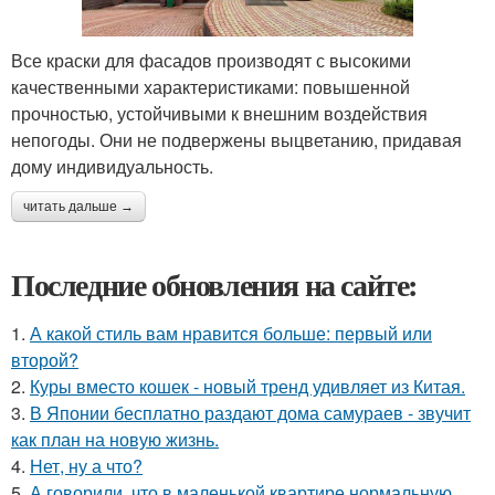
Все краски для фасадов производят с высокими
качественными характеристиками: повышенной
прочностью, устойчивыми к внешним воздействия
непогоды. Они не подвержены выцветанию, придавая
дому индивидуальность.
читать дальше →
Последние обновления на сайте:
1.
А какой стиль вам нравится больше: первый или
второй?
2.
Куры вместо кошек - новый тренд удивляет из Китая.
3.
В Японии бесплатно раздают дома самураев - звучит
как план на новую жизнь.
4.
Нет, ну а что?
5.
А говорили, что в маленькой квартире нормальную