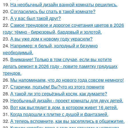
19.
На необычный дизайн ванной комнаты решились.
20.
Согласились бы спать в такой комнате?
21.
А у вас был такой друг?
22.
Самое трендовое и дорогое сочетания цветов в 2026
году: тёмно - бирюзовый, бардовый и золотой.
23.
А вы уже дом к новому году украсили?
24.
Например: я белый, холодный и безумно
необходимый.
25.
Внимание! Только в том случае, если вы хотите
делать ремонт в 2026 году - ловите памятку грядущих
трендов.
26.
Мы напоминаем, что до нового года совсем немного!
27.
Старички, подъём! Вы?что из этого помните
28.
А такой ли это серьёзный косяк, как думаете?
29.
Необычный дизайн - проект комнаты для двух детей.
30.
Вот как выглядит в дом, в котором живет 16 детей.
31.
Когда подошли к плитке с душой и фантазией.
32.
А теперь вспомните, как вы заселялись в общежитие.
33.
Купили коробку дома с голыми стенами и устроили