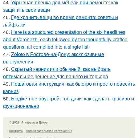
44.
Укрывная пленка для мебели при ремонте: как
защитить свои вещи
45.
Где хранить вещи во время ремонта: советы и
лайфхаки
46.
Here is a structured presentation of the six headlines
about Voronezh, each followed by ten thoughtfully crafted
questions, all compiled into a single list:
47.
Zoloto в Ростове-на-Дону: эксклюзивные
выступления
48.
Скрытый карниз или обычный: как выбрать
оптимальное решение для вашего интерьера
49.
Пошаговая инструкция: как быстро и просто повесить
карниз
50.
Бюджетное обустройство дачи: как сделать красиво и
функционально
© 2026 Интерьер и Декор
Контакты
Пользовательское соглашение
Политика конфидециальности