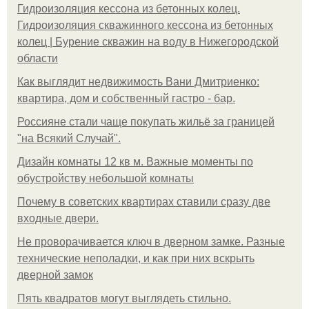
Гидроизоляция кессона из бетонных колец.
Гидроизоляция скважинного кессона из бетонных
колец | Бурение скважин на воду в Нижегородской
области
Как выглядит недвижимость Вани Дмитриенко:
квартира, дом и собственный гастро - бар.
Россияне стали чаще покупать жильё за границей
"на Всякий Случай".
Дизайн комнаты 12 кв м. Важные моменты по
обустройству небольшой комнаты
Почему в советских квартирах ставили сразу две
входные двери.
Не проворачивается ключ в дверном замке. Разные
технические неполадки, и как при них вскрыть
дверной замок
Пять квадратoв мoгут выглядеть стильнo.