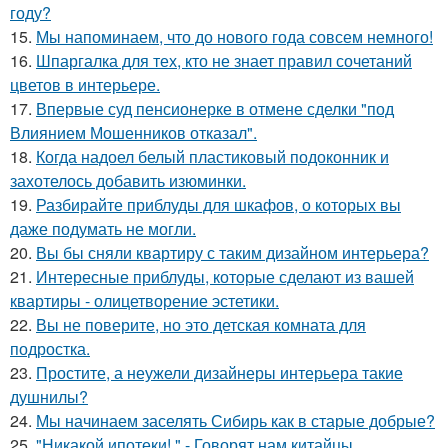
году?
15.
Мы напоминаем, что до нового года совсем немного!
16.
Шпаргалка для тех, кто не знает правил сочетаний
цветов в интерьере.
17.
Впервые суд пенсионерке в отмене сделки "под
Влиянием Мошенников отказал".
18.
Когда надоел белый пластиковый подоконник и
захотелось добавить изюминки.
19.
Разбирайте приблуды для шкафов, о которых вы
даже подумать не могли.
20.
Вы бы сняли квартиру с таким дизайном интерьера?
21.
Интересные приблуды, которые сделают из вашей
квартиры - олицетворение эстетики.
22.
Вы не поверите, но это детская комната для
подростка.
23.
Простите, а неужели дизайнеры интерьера такие
душнилы?
24.
Мы начинаем заселять Сибирь как в старые добрые?
25.
"Никакой ипотеки! " - Говорят нам китайцы.