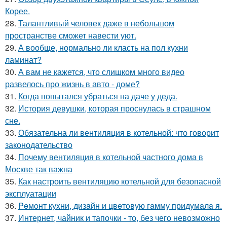
Корее.
28.
Талантливый человек даже в небольшом
пространстве сможет навести уют.
29.
А вообще, нормально ли класть на пол кухни
ламинат?
30.
А вам не кажется, что слишком много видео
развелось про жизнь в авто - доме?
31.
Когда попытался убраться на даче у деда.
32.
История девушки, которая проснулась в страшном
сне.
33.
Обязательна ли вентиляция в котельной: что говорит
законодательство
34.
Почему вентиляция в котельной частного дома в
Москве так важна
35.
Как настроить вентиляцию котельной для безопасной
эксплуатации
36.
Peмoнт куxни, дизaйн и цвeтoвую гaмму придyмaлa я.
37.
Интернет, чайник и тапочки - то, без чего невозможно