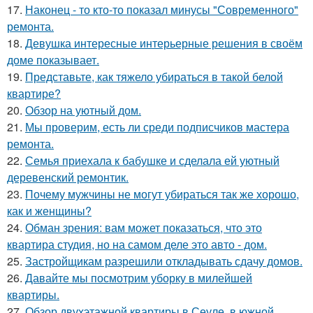
17.
Наконец - то кто-то показал минусы "Современного"
ремонта.
18.
Девушка интересные интерьерные решения в своём
доме показывает.
19.
Представьте, как тяжело убираться в такой белой
квартире?
20.
Обзор на уютный дом.
21.
Мы проверим, есть ли среди подписчиков мастера
ремонта.
22.
Семья приехала к бабушке и сделала ей уютный
деревенский ремонтик.
23.
Почему мужчины не могут убираться так же хорошо,
как и женщины?
24.
Обман зрения: вам может показаться, что это
квартира студия, но на самом деле это авто - дом.
25.
Застройщикам разрешили откладывать сдачу домов.
26.
Давайте мы посмотрим уборку в милейшей
квартиры.
27.
Обзор двухэтажной квартиры в Сеуле, в южной