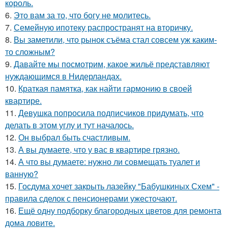
король.
6.
Это вам за то, что богу не молитесь.
7.
Семейную ипотеку распространят на вторичку.
8.
Вы заметили, что рынок съёма стал совсем уж каким-
то сложным?
9.
Давайте мы посмотрим, какое жильё представляют
нуждающимся в Нидерландах.
10.
Краткая памятка, как найти гармонию в своей
квартире.
11.
Девушка попросила подписчиков придумать, что
делать в этом углу и тут началось.
12.
Он выбрал быть счастливым.
13.
А вы думаете, что у вас в квартире грязно.
14.
А что вы думаете: нужно ли совмещать туалет и
ванную?
15.
Госдума хочет закрыть лазейку "Бабушкиных Схем" -
правила сделок с пенсионерами ужесточают.
16.
Ещё одну подборку благородных цветов для ремонта
дома ловите.