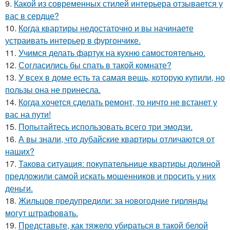
9.
Какой из современных стилей интерьера отзывается у
вас в сердце?
10.
Когда квартиры недостаточно и вы начинаете
устраивать интерьер в фургончике.
11.
Учимся делать фартук на кухню самостоятельно.
12.
Согласились бы спать в такой комнате?
13.
У всех в доме есть та самая вещь, которую купили, но
пользы она не принесла.
14.
Когда хочется сделать ремонт, то ничто не встанет у
вас на пути!
15.
Попытайтесь использовать всего три эмодзи.
16.
А вы знали, что дубайские квартиры отличаются от
наших?
17.
Такова ситуация: покупательнице квартиры долиной
предложили самой искать мошенников и просить у них
деньги.
18.
Жильцов предупредили: за новогодние гирлянды
могут штрафовать.
19.
Представьте, как тяжело убираться в такой белой