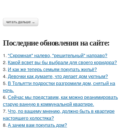
читать дальше →
Последние обновления на сайте:
1.
"Скромная" налево, "решительный" направо?
2.
Какой всвет вы бы выбрали для своего коридора?
3.
И как же теперь семьям покупать жильё?
4.
Девочки как думаете, что делает дом уютным?
5.
В Тольятти подростки разгромили дом, снятый на
ночь.
6.
Сейчас мы представим, как можно реанимировать
старую ванную в коммунальной квартире.
7.
Что, по вашему мнению, должно быть в квартире
настоящего холостяка?
8.
А зачем вам покупать дом?