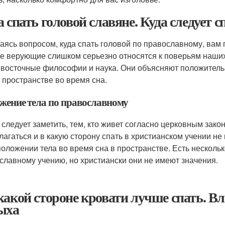
а спать головой славяне. Куда следует 
аясь вопросом, куда спать головой по православному, вам 
е верующие слишком серьезно относятся к поверьям наших п
 восточные философии и наука. Они объясняют положитель
в пространстве во время сна.
жение тела по православному
 следует заметить, тем, кто живет согласно церковным зако
лагаться и в какую сторону спать в христианском учении не 
положении тела во время сна в пространстве. Есть несколь
славному учению, но христиански они не имеют значения.
какой стороне кровати лучше спать. Вл
ыха