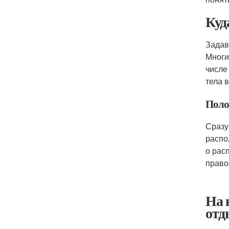
Куд
Задав
Многи
числе
тела 
Поло
Сразу
распо
о рас
право
На 
отд