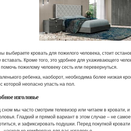
вы выбираете кровать для пожилого человека, стоит остано
 вставать. Кроме того, это удобнее для ухаживающего челов
 помочь пожилому человеку сесть или перевернуться.
аленького ребенка, наоборот, необходима более низкая кров
 с которой неопасно упасть на пол.
обное изголовье
 сном мы часто смотрим телевизор или читаем в кровати, и
головья. Гладкий и прямой вариант в этом случае – не само
отиться, и зафиксировать подушки. Перед покупкой кровати
ь, насколько комфортно для вас изголовье.