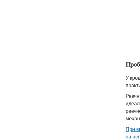
Проб
У кро
практ
Реечн
идеал
реечн
механ
При в
на не