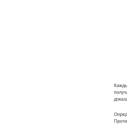
Кажды
получ
доказ
Опред
Проти