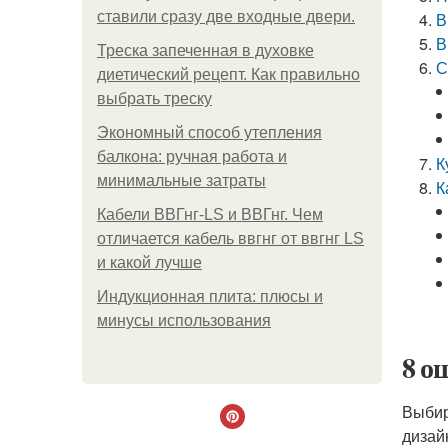
ставили сразу две входные двери.
В
В
Треска запеченная в духовке
С
диетический рецепт. Как правильно
выбрать треску
Экономный способ утепления
балкона: ручная работа и
К
минимальные затраты
К
Кабели ВВГнг-LS и ВВГнг. Чем
отличается кабель ввгнг от ввгнг LS
и какой лучше
Индукционная плита: плюсы и
минусы использования
8 о
Выбир
дизай