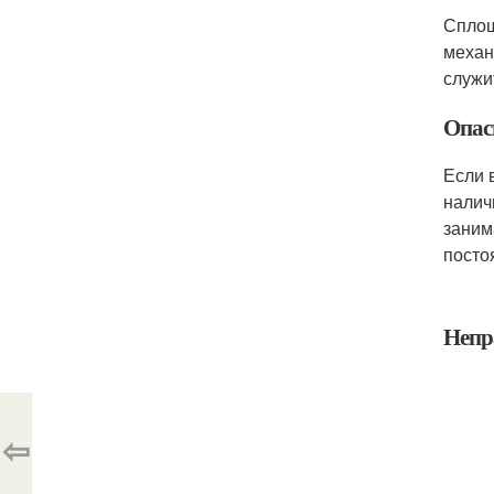
Сплош
механ
служи
Опас
Если 
налич
заним
посто
Непр
⇦