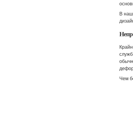
основ
В наш
дизай
Непр
Крайн
служб
обычн
дефор
Чем б