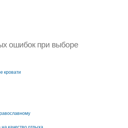
ных ошибок при выборе
е кровати
-православному
а на качество отдыха