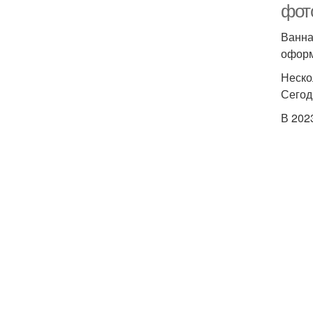
фот
Ванна
оформ
Неско
Сегод
В 202