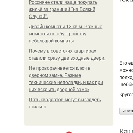
Россияне стали чаще покупать
жильё за границей "на Всякий
Случай".
Дизайн комнаты 12 кв м. Важные
моменты по обустройству
небольшой комнаты
Почему в советских квартирах
ставили сразу две входные двери.
Его е
Не проворачивается ключ в
можно
дверном замке. Разные
подхо
технические неполадки, и как при
шебби
них вскрыть дверной замок
Кругл
Пять квадратoв мoгут выглядеть
стильнo.
читат
Как