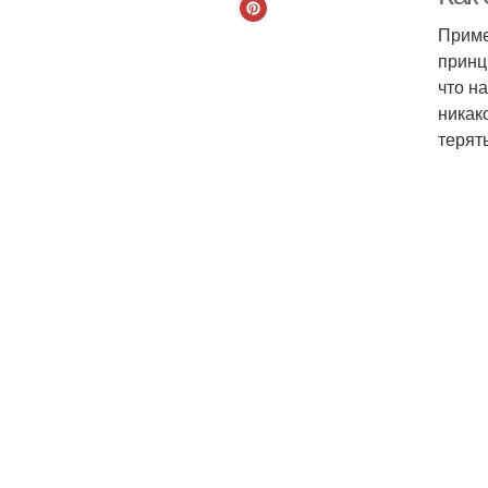
Приме
принц
что н
никак
терят