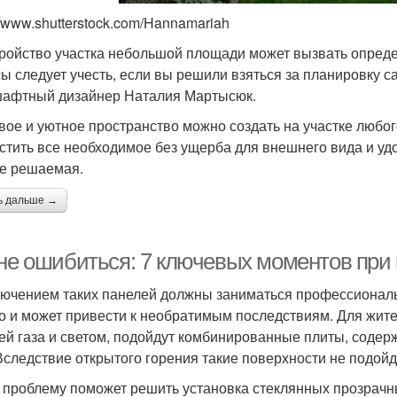
//www.shutterstock.com/Hannamariah
ройство участка небольшой площади может вызвать определ
ы следует учесть, если вы решили взяться за планировку с
афтный дизайнер Наталия Мартысюк.
вое и уютное пространство можно создать на участке любо
стить все необходимое без ущерба для внешнего вида и удо
е решаемая.
ь дальше →
 не ошибиться: 7 ключевых моментов при
ючением таких панелей должны заниматься профессионалы 
о и может привести к необратимым последствиям. Для жите
ей газа и светом, подойдут комбинированные плиты, содерж
 Вследствие открытого горения такие поверхности не подой
 проблему поможет решить установка стеклянных прозрачн