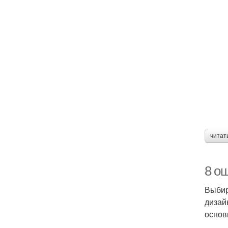
читат
8 о
Выбир
дизай
основ