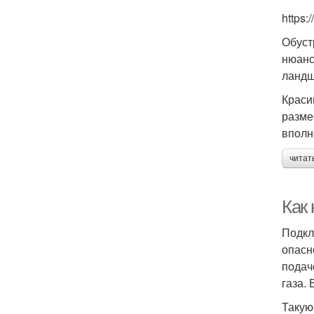
https:
Обуст
нюанс
ландш
Краси
разме
вполн
читат
Как
Подкл
опасн
подач
газа.
Такую