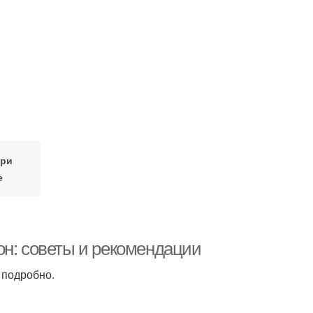
при
е
он: советы и рекомендации
 подробно.