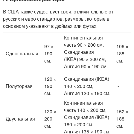
В США также существует свои, отличительные от
русских и евро стандартов, размеры, которые в
основном указывают в дюймах или футах.
Континентальная
часть 90 × 200 см,
97 ×
106 ×
Скандинавия
Односпальная
190
188
(IKEA) 90 × 200 см,
см.
см.
Англия 90 × 190 см.
120 ×
Скандинавия (IKEA)
Полуторная
190
140 × 200 см,
-
см.
Англия 120 × 190 см.
Континентальная
часть 140 × 200 см,
130 ×
152 ×
Скандинавия (IKEA)
Двуспальная
200
188
180 × 200 см,
см.
см.
Англия 135 × 190 см.