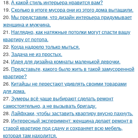
18.
А какой стиль интерьера нравится вам?
19.
Сколько в итоге мусора они из этого дома вытащили.
20.
Мы представим, что дизайн интерьера придумывает
женщина и мужчина.
21.
Наглядно, как натяжные потолки могут спасти вашу
квартиру от потопа.
22.
Когда надоело только мыться.
23.
Задача не из простых.
24.
Идея для дизайна комнаты маленькой девочки.
25.
Представьте, какого было жить в такой замусоренной
квартире?
26.
Китайцы не перестают удивлять своими товарами
для дома.
27.
Зумеры всё чаще выбирают сделать ремонт
самостоятельно, а не вызывать бригаду.
28.
Лайфхаки, чтобы заставить квартиру вкусно пахнуть.
29.
Интересный эксперимент: женщина делает ремонт в
старой квартире под сдачу и сохраняет всю мебель,
которая там находится.