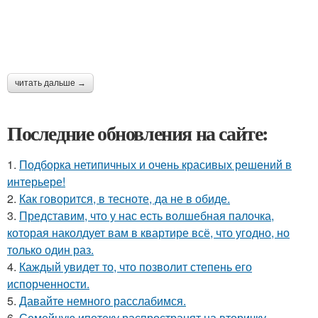
читать дальше →
Последние обновления на сайте:
1.
Подборка нетипичных и очень красивых решений в
интерьере!
2.
Как говорится, в тесноте, да не в обиде.
3.
Представим, что у нас есть волшебная палочка,
которая наколдует вам в квартире всё, что угодно, но
только один раз.
4.
Каждый увидет то, что позволит степень его
испорченности.
5.
Давайте немного расслабимся.
6.
Семейную ипотеку распространят на вторичку.