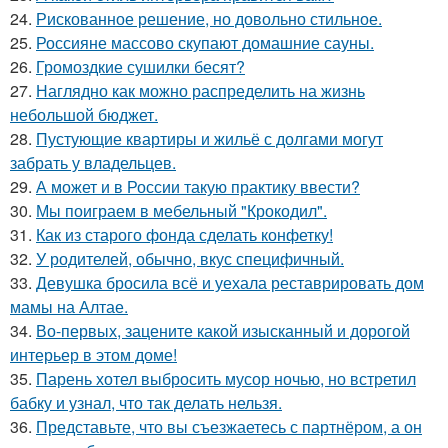
24.
Рискованное решение, но довольно стильное.
25.
Россияне массово скупают домашние сауны.
26.
Громоздкие сушилки бесят?
27.
Наглядно как можно распределить на жизнь
небольшой бюджет.
28.
Пустующие квартиры и жильё с долгами могут
забрать у владельцев.
29.
А может и в России такую практику ввести?
30.
Мы поиграем в мебельный "Крокодил".
31.
Как из старого фонда сделать конфетку!
32.
У родителей, обычно, вкус специфичный.
33.
Девушка бросила всё и уехала реставрировать дом
мамы на Алтае.
34.
Во-первых, зацените какой изысканный и дорогой
интерьер в этом доме!
35.
Парень хотел выбросить мусор ночью, но встретил
бабку и узнал, что так делать нельзя.
36.
Представьте, что вы съезжаетесь с партнёром, а он