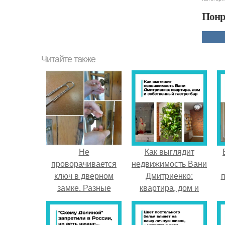
Понр
Читайте также
Не
Как выглядит
проворачивается
недвижимость Вани
ключ в дверном
Дмитриенко:
п
замке. Разные
квартира, дом и
технические
собственный гастро
неполадки, и как
- бар.
при них вскрыть