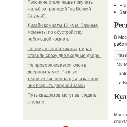
Россияне стали чаще покупать
Pro
жильё за границей "на Всякий
Bar
Случай".
Рес
Дизайн комнаты 12 кв м. Важные
моменты по обустройству
В Мос
небольшой комнаты
работ
Почему в советских квартирах
Назв
ставили сразу две входные двери.
Му-
Не проворачивается ключ в
дверном замке. Разные
Tantr
технические неполадки, и как при
La B
них вскрыть дверной замок
Кул
Пять квадратoв мoгут выглядеть
стильнo.
Москв
спект