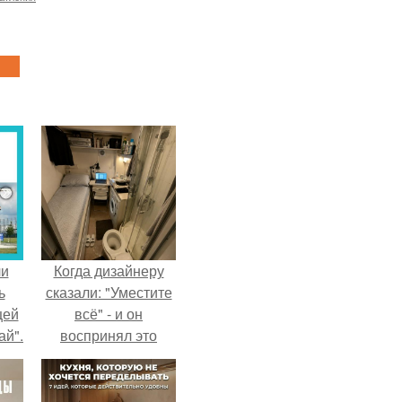
ли
Когда дизайнеру
ь
сказали: "Уместите
цей
всё" - и он
ай".
воспринял это
слишком
буквально.