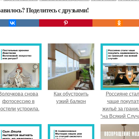
авилось? Поделитесь с друзьями!
Волочкова снова
Как обустроить
Россияне ста
фотосессию в
узкий балкон
чаще покупат
остели устроила.
жильё за грани
"на Всякий Случ