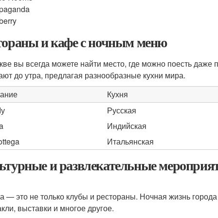
paganda
berry
тораны и кафе с ночным меню
кве вы всегда можете найти место, где можно поесть даже 
ают до утра, предлагая разнообразные кухни мира.
ание
Кухня
Му
Русская
a
Индийская
ottega
Итальянская
ьтурные и развлекательные мероприя
а — это не только клубы и рестораны. Ночная жизнь город
акли, выставки и многое другое.