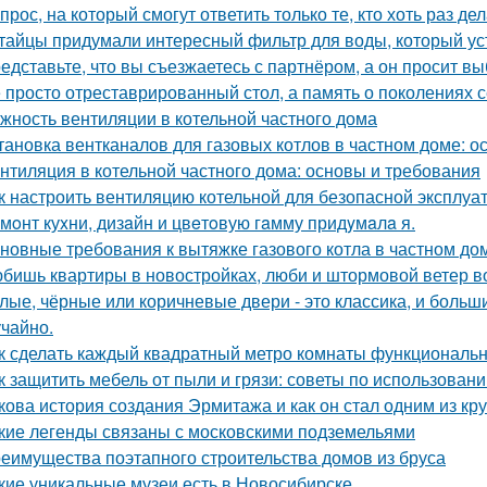
прос, на который смогут ответить только те, кто хоть раз д
тайцы придумали интересный фильтр для воды, который ус
едставьте, что вы съезжаетесь с партнёром, а он просит в
 просто отреставрированный стол, а память о поколениях с
жность вентиляции в котельной частного дома
тановка вентканалов для газовых котлов в частном доме: 
нтиляция в котельной частного дома: основы и требования
к настроить вентиляцию котельной для безопасной эксплуа
мoнт куxни, дизaйн и цвeтoвую гaмму придyмaлa я.
новные требования к вытяжке газового котла в частном до
бишь квартиры в новостройках, люби и штормовой ветер в
лые, чёрные или коричневые двери - это классика, и боль
учайно.
к сделать каждый квадратный метро комнаты функциональ
к защитить мебель от пыли и грязи: советы по использован
кова история создания Эрмитажа и как он стал одним из к
кие легенды связаны с московскими подземельями
еимущества поэтапного строительства домов из бруса
кие уникальные музеи есть в Новосибирске