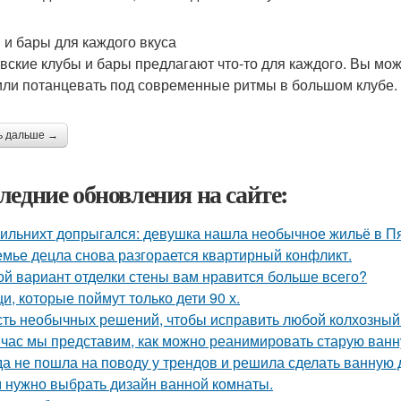
 и бары для каждого вкуса
вские клубы и бары предлагают что-то для каждого. Вы мо
или потанцевать под современные ритмы в большом клубе.
ь дальше →
ледние обновления на сайте:
ильнихт допрыгался: девушка нашла необычное жильё в Пя
емье децла снова разгорается квартирный конфликт.
ой вариант отделки стены вам нравится больше всего?
и, которые поймут только дети 90 х.
ть необычных решений, чтобы исправить любой колхозный
час мы представим, как можно реанимировать старую ванн
да не пошла на поводу у трендов и решила сделать ванную 
 нужно выбрать дизайн ванной комнаты.