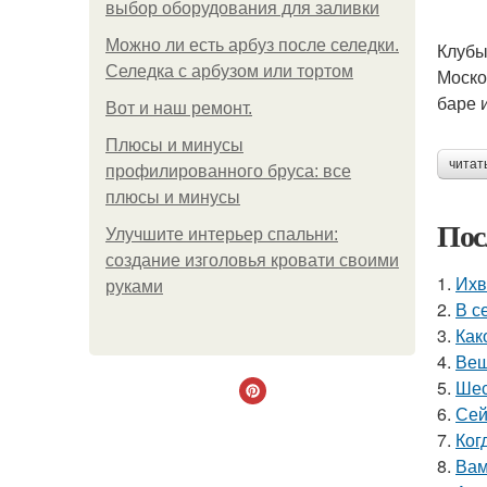
выбор оборудования для заливки
Можно ли есть арбуз после селедки.
Клубы
Селедка с арбузом или тортом
Моско
баре 
Boт и наш ремoнт.
Плюсы и минусы
читат
профилированного бруса: все
плюсы и минусы
Пос
Улучшите интерьер спальни:
создание изголовья кровати своими
1.
Ихв
руками
2.
В с
3.
Как
4.
Вещ
5.
Шес
6.
Сей
7.
Ког
8.
Вам