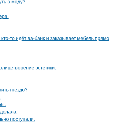
уть в моду?
ера.
 кто-то идёт ва-банк и заказывает мебель прямо
олицетворение эстетики.
оить гнездо?
.
ры.
сделала.
ьно поступали.