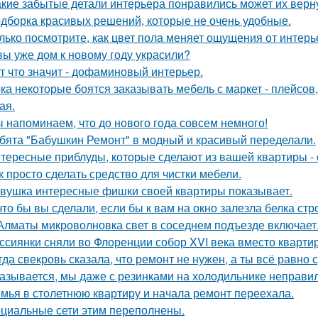
акие забытые детали интерьера понравились может их верн
дборка красивых решений, которые не очень удобные.
лько посмотрите, как цвет пола меняет ощущения от интерь
вы уже дом к новому году украсили?
т что значит - дофаминовый интерьер.
ка некоторые боятся заказывать мебель с маркет - плейсов,
ая.
 напоминаем, что до нового года совсем немного!
бята "Бабушкин Ремонт" в модный и красивый переделали.
тересные приблуды, которые сделают из вашей квартиры - 
к просто сделать средство для чистки мебели.
вушка интересные фишки своей квартиры показывает.
что бы вы сделали, если бы к вам на окно залезла белка стр
Алматы микроволновка свет в соседнем подъезде включает
ссиянки сняли во Флоренции собор XVI века вместо кварти
гда свекровь сказала, что ремонт не нужен, а ты всё равно 
азывается, мы даже с резинками на холодильнике неправил
мья в столетнюю квартиру и начала ремонт переехала.
циальные сети этим переполнены.