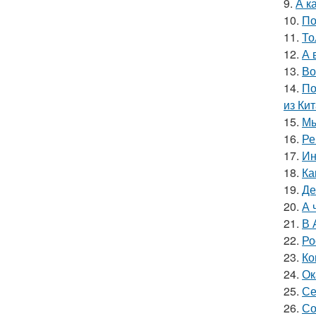
9.
А к
10.
По
11.
То
12.
А 
13.
Во
14.
По
из Кит
15.
Мы
16.
Ре
17.
Ин
18.
Ка
19.
Де
20.
А 
21.
В 
22.
Ро
23.
Ко
24.
Ок
25.
Се
26.
Со