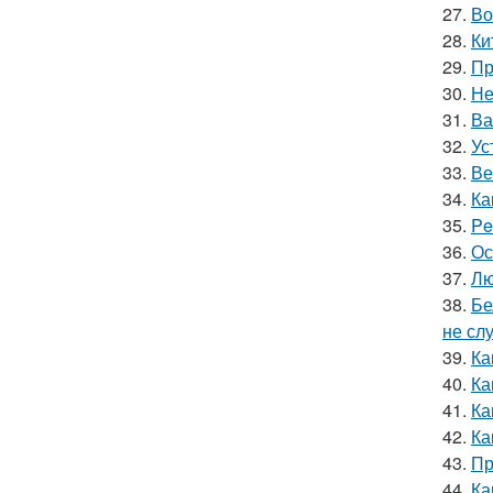
27.
Во
28.
Ки
29.
Пр
30.
Не
31.
Ва
32.
Ус
33.
Ве
34.
Ка
35.
Pe
36.
Ос
37.
Лю
38.
Бе
не сл
39.
Ка
40.
Ка
41.
Ка
42.
Ка
43.
Пр
44.
Ка