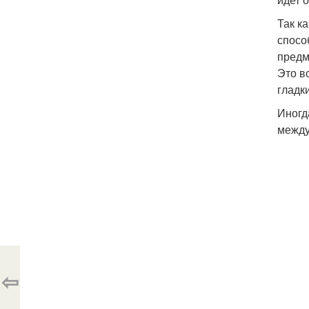
Так к
спосо
предм
Это в
гладк
Иногд
между
⇦