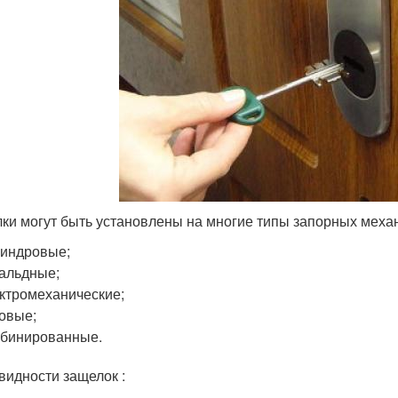
ки могут быть установлены на многие типы запорных меха
индровые;
альдные;
ктромеханические;
овые;
бинированные.
видности защелок :