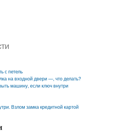
сти
ь с петель
лка на входной двери —, что делать?
крыть машину, если ключ внутри
утри. Взлом замка кредитной картой
и