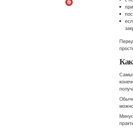
при
пос
есл
зак
Перед
прост
Как
Самый
конеч
получ
Обычн
можно
Минус
практ