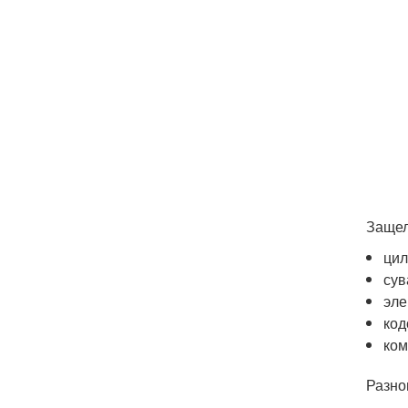
Защел
цил
сув
эле
код
ком
Разно