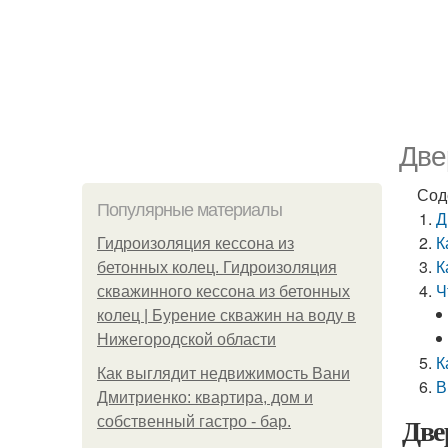
Две
Сод
Популярные материалы
Д
К
Гидроизоляция кессона из
К
бетонных колец. Гидроизоляция
Ч
скважинного кессона из бетонных
колец | Бурение скважин на воду в
Нижегородской области
К
Как выглядит недвижимость Вани
В
Дмитриенко: квартира, дом и
Две
собственный гастро - бар.