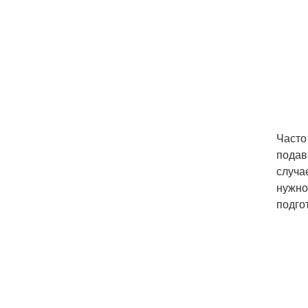
Часто
подав
случа
нужно
подго