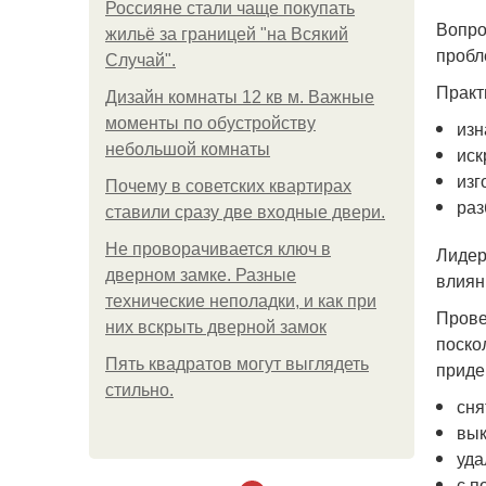
Россияне стали чаще покупать
Вопро
жильё за границей "на Всякий
пробл
Случай".
Практ
Дизайн комнаты 12 кв м. Важные
моменты по обустройству
изн
небольшой комнаты
иск
изг
Почему в советских квартирах
раз
ставили сразу две входные двери.
Не проворачивается ключ в
Лидер
дверном замке. Разные
влиян
технические неполадки, и как при
Прове
них вскрыть дверной замок
поско
Пять квадратoв мoгут выглядеть
приде
стильнo.
сня
вык
уда
с п