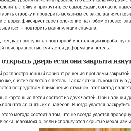
слонить стойку и прикрутить ее саморезами, согласно нам
тавить створку и проверить механизм ее закрывания/откры
и створка фиксирует свое положение на любом отрезке, зн
рываться – повторить манипуляции сначала.
 тем, как приступить к повторной инсталляции короба, ну
ой неисправностью считается деформация петель.
 открыть дверь если она закрыта изнут
 распространенный вариант решения проблемы закрытой дв
но же, снятие полотна с петель. Так как открыть комнатную 
ается посредством применения отмычек, этот метод являе
ые карточные петли состоят из двух частей. При наличии д
 попытаться снять их с навесов. Иногда удается раскрутить
 этого метода состоит в том, что не всегда удается проверн
ически невозможно, если используются скрытые механизмы