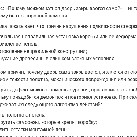
с: «Почему межкомнатная дверь закрывается сама?» – инте
ему без посторонней помощи.
ика показывает, что причин нарушения подвижности створки
ачальная неправильная установка коробки или ее деформа
ривление петель;
отовление неправильной конструкции;
бухание древесины в слишком влажных условиях.
ом причин, почему дверь сама закрывается, является откло
ием тяжести полотна, механического повреждения или резк
рить дефект можно с помощью уровня, прислонив его короб
льку понадобится демонтаж и повторная установка. При с
рживаться следующего алгоритма действий:
ть полотно с петель;
рутить саморезы, которые крепят коробку;
лить остатки монтажной пены;
омощью уровня наметить правильную вертикальную разметк