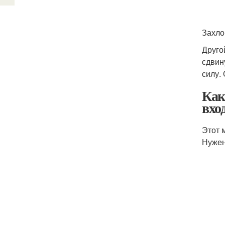
Захло
Друго
сдвин
силу.
Как
вхо
Этот 
Нужен