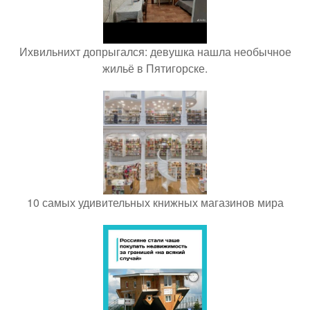
Ихвильнихт допрыгался: девушка нашла необычное
жильё в Пятигорске.
10 самых удивительных книжных магазинов мира