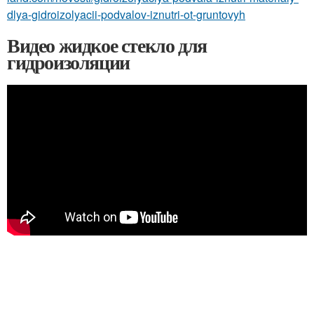
dlya-gidroizolyacii-podvalov-iznutri-ot-gruntovyh
Видео жидкое стекло для
гидроизоляции