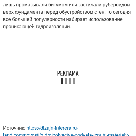
лишь промазывали битумом или застилали рубероидом
верх фундамента перед обустройством стен, то сегодня
все большей популярности набирает использование
проникающей гидроизоляции.
Источник:
https://dizajn-interera.ru-
land.com/novosti/gidroizolyaciya-podvala-iznutri-materialy-