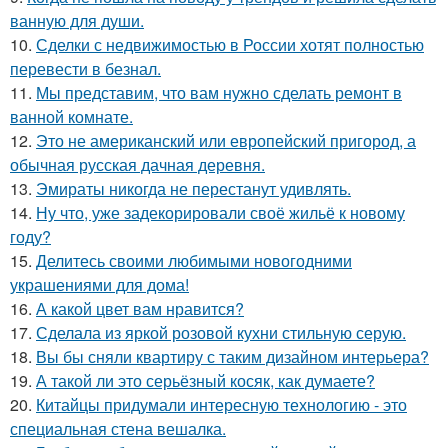
ванную для души.
10.
Сделки с недвижимостью в России хотят полностью
перевести в безнал.
11.
Мы представим, что вам нужно сделать ремонт в
ванной комнате.
12.
Это не американский или европейский пригород, а
обычная русская дачная деревня.
13.
Эмираты никогда не перестанут удивлять.
14.
Ну что, уже задекорировали своё жильё к новому
году?
15.
Делитесь своими любимыми новогодними
украшениями для дома!
16.
А какой цвет вам нравится?
17.
Сделала из яркой розовой кухни стильную серую.
18.
Вы бы сняли квартиру с таким дизайном интерьера?
19.
А такой ли это серьёзный косяк, как думаете?
20.
Китайцы придумали интересную технологию - это
специальная стена вешалка.