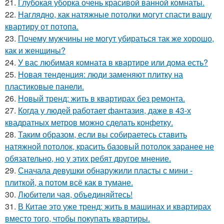
21.
Глубокая уборка очень красивой ванной комнаты.
22.
Наглядно, как натяжные потолки могут спасти вашу
квартиру от потопа.
23.
Почему мужчины не могут убираться так же хорошо,
как и женщины?
24.
У вас любимая комната в квартире или дома есть?
25.
Новая тенденция: люди заменяют плитку на
пластиковые панели.
26.
Новый тренд: жить в квартирах без ремонта.
27.
Когда у людей работает фантазия, даже в 43-х
квадратных метров можно сделать конфетку.
28.
Таким образом, если вы собираетесь ставить
натяжной потолок, красить базовый потолок заранее не
обязательно, но у этих ребят другое мнение.
29.
Сначала девушки обнаружили пласты с мини -
плиткой, а потом всё как в тумане.
30.
Любители чая, объединяйтесь!
31.
В Китае это уже тренд: жить в машинах и квартирах
вместо того, чтобы покупать квартиры.