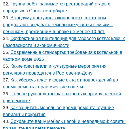
32.
Группа ребят занимается реставраций старых
парадных в Санкт-петербурге.
33.
В госдуму поступил законопроект, в котором
предлагают выдавать земельные участки семьям с
ребёнком, прожившим в браке не менее 10 лет.
34.
Эффективная вентиляция для газового котла: ключ к
безопасности и экономичности
35.
Современные стандарты: требования к котельной в
частном доме 2025
36.
Какие фестивали и культурные мероприятия
регулярно проводятся в Ростове-на-Дону
37.
Как уберечь пластиковые окна от повреждений во
время ремонта: практические советы
38.
Полное руководство: как закрыть квартиру пленкой
при ремонте
39.
Как защитить мебель во время ремонта: лучшие
варианты покрытия
40.
Сохраните вашу мебель целой и невредимой: советы
по защите во время ремонта