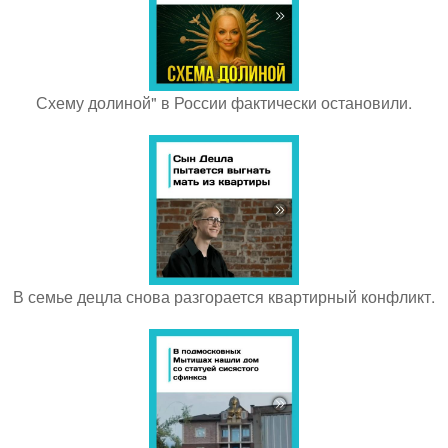
Схему долиной" в России фактически остановили.
В семье децла снова разгорается квартирный конфликт.