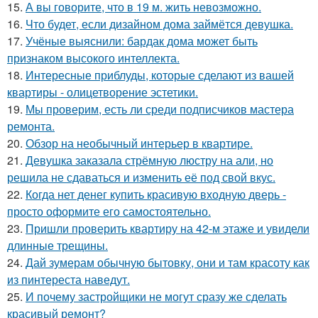
15.
А вы говорите, что в 19 м. жить невозможно.
16.
Что будет, если дизайном дома займётся девушка.
17.
Учёные выяснили: бардак дома может быть
признаком высокого интеллекта.
18.
Интересные приблуды, которые сделают из вашей
квартиры - олицетворение эстетики.
19.
Мы проверим, есть ли среди подписчиков мастера
ремонта.
20.
Обзор на необычный интерьер в квартире.
21.
Девушка заказала стрёмную люстру на али, но
решила не сдаваться и изменить её под свой вкус.
22.
Когда нет денег купить красивую входную дверь -
просто оформите его самостоятельно.
23.
Пришли проверить квартиру на 42-м этаже и увидели
длинные трещины.
24.
Дай зумерам обычную бытовку, они и там красоту как
из пинтереста наведут.
25.
И почему застройщики не могут сразу же сделать
красивый ремонт?