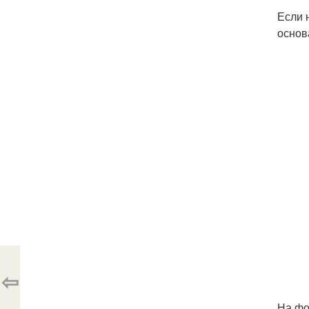
Если 
основ
⇦
На фо