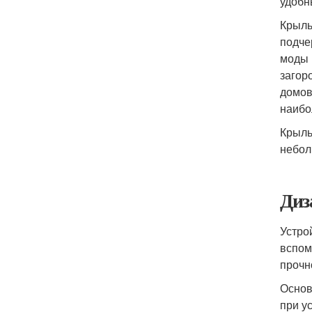
удобн
Крыль
подче
моды 
загор
домов
наибо
Крыль
небол
Диз
Устро
вспом
прочн
Основ
при у