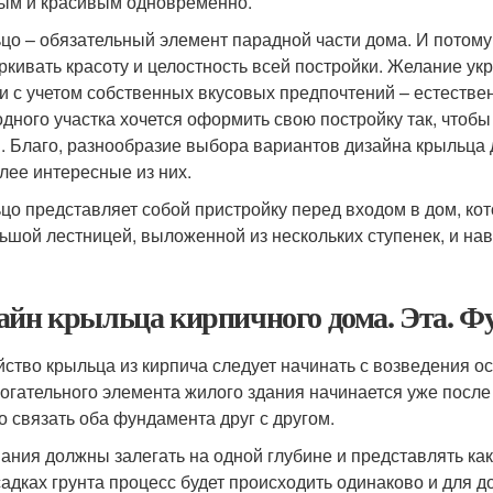
ым и красивым одновременно.
цо – обязательный элемент парадной части дома. И потому
ркивать красоту и целостность всей постройки. Желание ук
и с учетом собственных вкусовых предпочтений – естествен
одного участка хочется оформить свою постройку так, чтоб
. Благо, разнообразие выбора вариантов дизайна крыльца
лее интересные из них.
цо представляет собой пристройку перед входом в дом, ко
ьшой лестницей, выложенной из нескольких ступенек, и нав
айн крыльца кирпичного дома. Эта. Ф
йство крыльца из кирпича следует начинать с возведения о
огательного элемента жилого здания начинается уже после
о связать оба фундамента друг с другом.
ания должны залегать на одной глубине и представлять как
садках грунта процесс будет происходить одинаково и для д