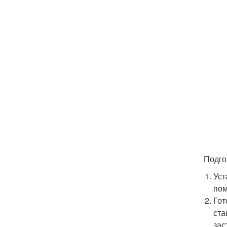
Подго
Уст
пом
Гот
ста
зас