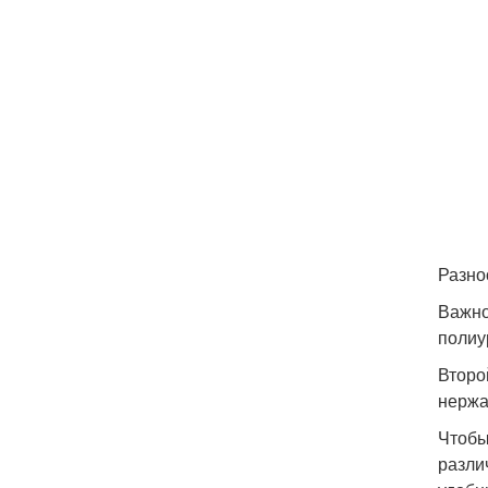
Разно
Важно
полиу
Второ
нержа
Чтобы
разли