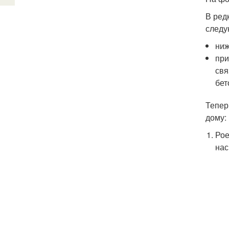
В ред
следу
ниж
при
свя
бет
Тепер
дому:
Рое
нас