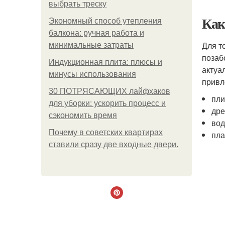
выбрать треску
Как
Экономный способ утепления
балкона: ручная работа и
Для т
минимальные затраты
позаб
Индукционная плита: плюсы и
актуа
минусы использования
привл
30 ПОТРЯСАЮЩИХ лайфхаков
пли
для уборки: ускорить процесс и
дре
сэкономить время
вод
Почему в советских квартирах
пла
ставили сразу две входные двери.