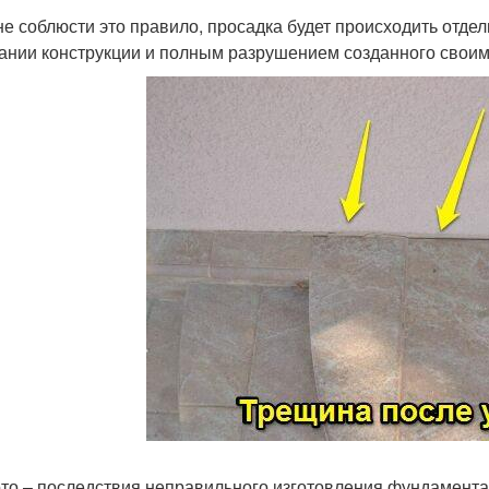
не соблюсти это правило, просадка будет происходить отде
ании конструкции и полным разрушением созданного своим
то – последствия неправильного изготовления фундамента