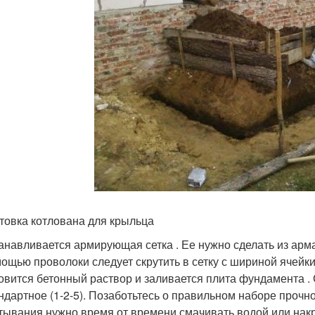
товка котлована для крыльца
анавливается армирующая сетка . Ее нужно сделать из арм
ощью проволоки следует скрутить в сетку с шириной ячейки
овится бетонный раствор и заливается плита фундамента .
ндартное (1-2-5). Позаботьтесь о правильном наборе прочн
тывания нужно время от времени смачивать водой или нак