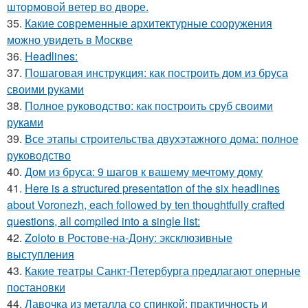
штормовой ветер во дворе.
35.
Какие современные архитектурные сооружения
можно увидеть в Москве
36.
Headlines:
37.
Пошаговая инструкция: как построить дом из бруса
своими руками
38.
Полное руководство: как построить сруб своими
руками
39.
Все этапы строительства двухэтажного дома: полное
руководство
40.
Дом из бруса: 9 шагов к вашему мечтому дому
41.
Here is a structured presentation of the six headlines
about Voronezh, each followed by ten thoughtfully crafted
questions, all compiled into a single list:
42.
Zoloto в Ростове-на-Дону: эксклюзивные
выступления
43.
Какие театры Санкт-Петербурга предлагают оперные
постановки
44.
Лавочка из металла со спинкой: практичность и