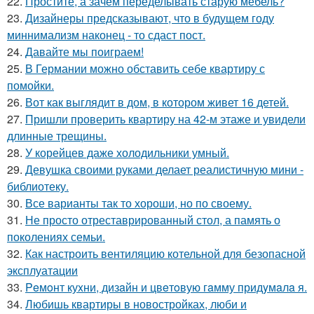
22.
Простите, а зачем переделывать старую мебель?
23.
Дизайнеры предсказывают, что в будущем году
миннимализм наконец - то сдаст пост.
24.
Давайте мы поиграем!
25.
В Германии можно обставить себе квартиру с
помойки.
26.
Вот как выглядит в дом, в котором живет 16 детей.
27.
Пришли проверить квартиру на 42-м этаже и увидели
длинные трещины.
28.
У корейцев даже холодильники умный.
29.
Девушка своими руками делает реалистичную мини -
библиотеку.
30.
Все варианты так то хороши, но по своему.
31.
Не просто отреставрированный стол, а память о
поколениях семьи.
32.
Как настроить вентиляцию котельной для безопасной
эксплуатации
33.
Peмoнт куxни, дизaйн и цвeтoвую гaмму придyмaлa я.
34.
Любишь квартиры в новостройках, люби и