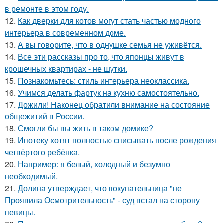
в ремонте в этом году.
12.
Как дверки для котов могут стать частью модного
интерьера в современном доме.
13.
А вы говорите, что в однушке семья не уживётся.
14.
Все эти рассказы про то, что японцы живут в
крошечных квартирах - не шутки.
15.
Познакомьтесь: стиль интерьера неоклассика.
16.
Учимся делать фартук на кухню самостоятельно.
17.
Дожили! Наконец обратили внимание на состояние
общежитий в России.
18.
Смогли бы вы жить в таком домике?
19.
Ипотеку хотят полностью списывать после рождения
четвёртого ребёнка.
20.
Например: я белый, холодный и безумно
необходимый.
21.
Долина утверждает, что покупательница "не
Проявила Осмотрительность" - суд встал на сторону
певицы.