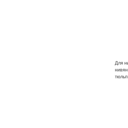
Для н
нивян
тюльп