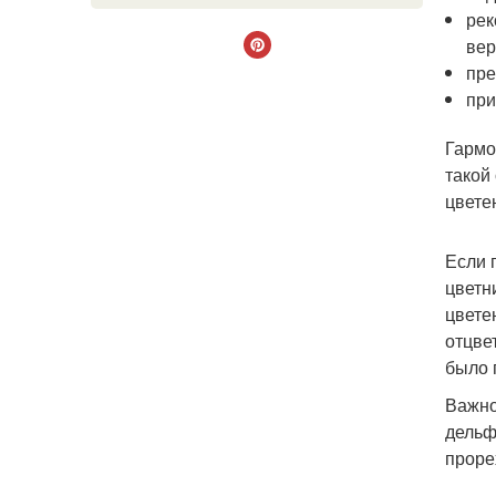
рек
вер
пре
при
Гармо
такой
цвете
Если 
цветн
цвете
отцве
было 
Важно
дельф
проре