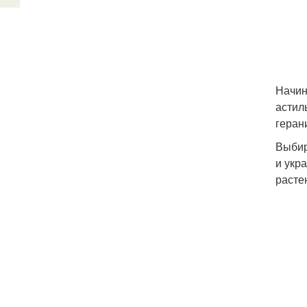
Начин
астил
геран
Выбир
и укр
расте