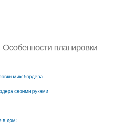
. Особенности планировки
ировки миксбордера
рдера своими руками
в
:
 в дом: