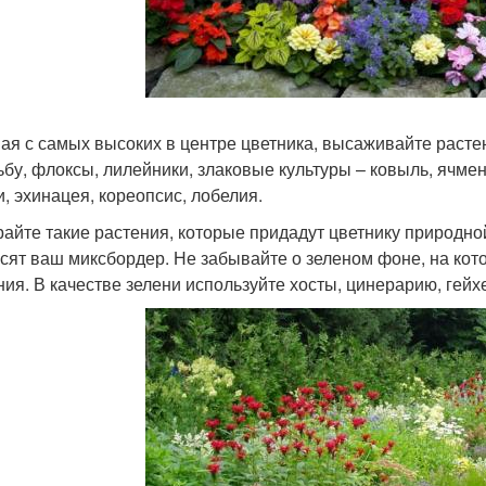
ая с самых высоких в центре цветника, высаживайте расте
ьбу, флоксы, лилейники, злаковые культуры – ковыль, ячме
и, эхинацея, кореопсис, лобелия.
айте такие растения, которые придадут цветнику природно
асят ваш миксбордер. Не забывайте о зеленом фоне, на ко
ния. В качестве зелени используйте хосты, цинерарию, гейх