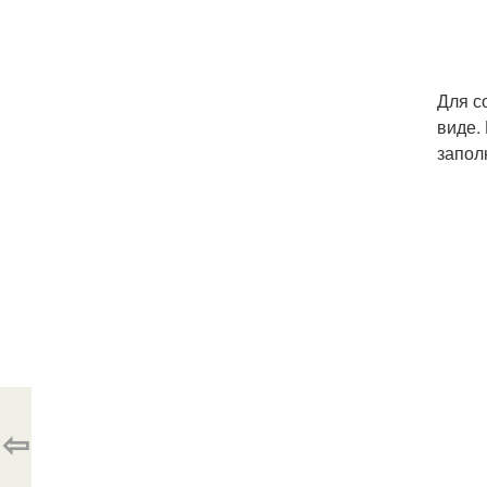
Для с
виде.
запол
⇦