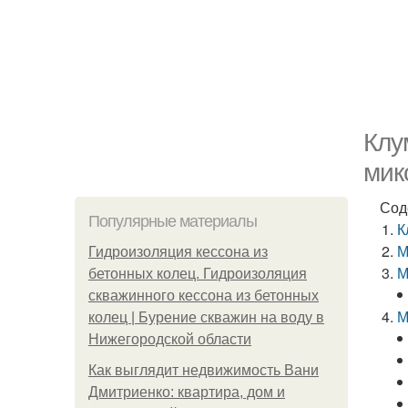
Клу
мик
Сод
Популярные материалы
К
М
Гидроизоляция кессона из
М
бетонных колец. Гидроизоляция
скважинного кессона из бетонных
М
колец | Бурение скважин на воду в
Нижегородской области
Как выглядит недвижимость Вани
Дмитриенко: квартира, дом и