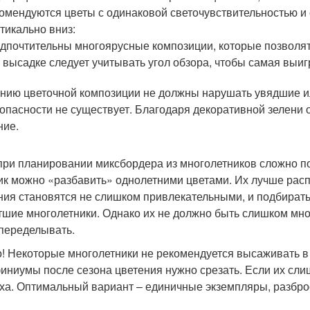
омендуются цветы с одинаковой светочувствительностью и
тикально вниз:
дпочтительны многоярусные композиции, которые позволят 
 высадке следует учитывать угол обзора, чтобы самая выи
нию цветочной композиции не должны нарушать увядшие ил
 опасности не существует. Благодаря декоративной зелени
ние.
при планировании миксбордера из многолетников сложно по
ик можно «разбавить» однолетними цветами. Их лучше расп
ния становятся не слишком привлекательными, и подбирать
тшие многолетники. Однако их не должно быть слишком мно
переделывать.
! Некоторые многолетники не рекомендуется высаживать 
иниумы после сезона цветения нужно срезать. Если их сли
ха. Оптимальный вариант – единичные экземпляры, разбро