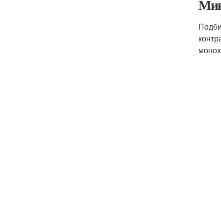
Мик
Подби
контр
монох