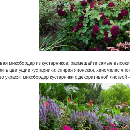
вая миксбордер из кустарников, размещайте самые высокие
вить цветущие кустарники: спирея японская, хеномелес япон
во украсят миксбордер кустарники с декоративной листвой –