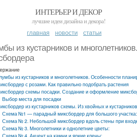
ИНТЕРЬЕР И ДЕКОР
лучшие идеи дизайна и декора!
главная
новости
статьи
мбы из кустарников и многолетников
сбордера
ержание
лумбы из кустарников и многолетников. Особенности план
иксбордер с розами. Как правильно подобрать растения
иксбордер схемы посадки. Создание и оформление миксбо
Выбор места для посадки
иксбордер из кустарников схемы. Из хвойных и кустарнико
Схема №1 — парадный миксбордер для большого участка
Схема № 2. Небольшой миксбордер вдоль стены при входе
Схема № 3. Многолетники и однолетние цветы:
Схема № 4. Акцент на камни и яркие клены: