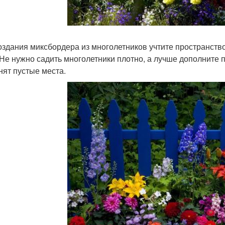
оздания миксбордера из многолетников учтите пространство
 Не нужно садить многолетники плотно, а лучше дополните
нят пустые места.