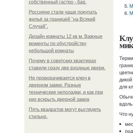
собственный гастро - бар.
М
Россияне стали чаще покупать
М
жильё за границей "на Всякий
Случай".
Клу
Дизайн комнаты 12 кв м. Важные
мик
моменты по обустройству
небольшой комнаты
Терми
Почему в советских квартирах
грани
ставили сразу две входные двери.
цветн
Не проворачивается ключ в
дикой
дверном замке. Разные
для к
технические неполадки, и как при
Обычн
них вскрыть дверной замок
вдоль
Пять квадратoв мoгут выглядеть
Что н
стильнo.
мес
под