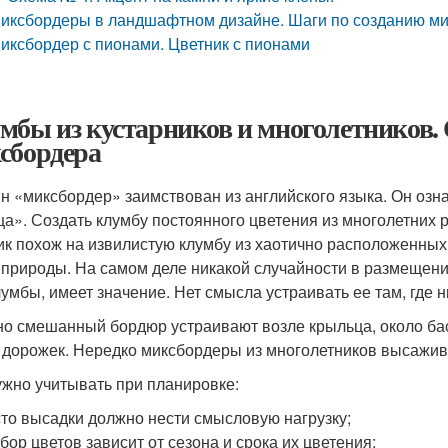
иксбордеры в ландшафтном дизайне. Шаги по созданию ми
иксбордер с пионами. Цветник с пионами
мбы из кустарников и многолетников.
сбордера
н «миксбордер» заимствован из английского языка. Он о
ца». Создать клумбу постоянного цветения из многолетних
ик похож на извилистую клумбу из хаотично расположенны
 природы. На самом деле никакой случайности в размещени
лумбы, имеет значение. Нет смысла устраивать ее там, где 
о смешанный бордюр устраивают возле крыльца, около басс
 дорожек. Нередко миксбордеры из многолетников высажива
ужно учитывать при планировке:
то высадки должно нести смысловую нагрузку;
бор цветов зависит от сезона и срока их цветения;