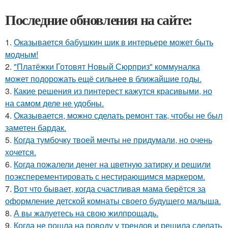
Последние обновления на сайте:
1.
Оказывается бабушкин шик в интерьере может быть
модным!
2.
"Платёжки Готовят Новый Сюрприз" коммуналка
может подорожать ещё сильнее в ближайшие годы.
3.
Какие решения из пинтерест кажутся красивыми, но
на самом деле не удобны.
4.
Оказывается, можно сделать ремонт так, чтобы не был
заметен бардак.
5.
Когда тумбочку твоей мечты не придумали, но очень
хочется.
6.
Когда пожалели денег на цветную затирку и решили
поэксперементировать с нестирающимся маркером.
7.
Вот что бывает, когда счастливая мама берётся за
оформление детской комнаты своего будущего малыша.
8.
А вы жалуетесь на свою жилпрощадь.
9.
Когда не пошла на поводу у трендов и решила сделать