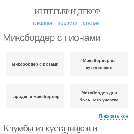
ИНТЕРЬЕР И ДЕКОР
главная
новости
статьи
Миксбордер с пионами
Миксбордер из
Миксбордер с розами
кустарников
Миксбордер для
Парадный миксбордер
большого участка
Показать все
Клумбы из кустарников и
Небольшой
Миксбордера в
миксбордер
ландшафтном дизайне