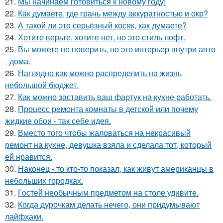
21.
Мы начинаем готовиться к новому году!
22.
Как думаете, где грань между аккуратностью и окр?
23.
А такой ли это серьёзный косяк, как думаете?
24.
Хотите верьте, хотите нет, но это стиль лофт.
25.
Вы можете не поверить, но это интерьер внутри авто
- дома.
26.
Наглядно как можно распределить на жизнь
небольшой бюджет.
27.
Как можно заставить ваш фартук на кухне работать.
28.
Процесс ремонта комнаты в детской или почему
жидкие обои - так себе идея.
29.
Вместо того чтобы жаловаться на некрасивый
ремонт на кухне, девушка взяла и сделала тот, который
ей нравится.
30.
Наконец - то кто-то показал, как живут американцы в
небольших городках.
31.
Гостей необычным предметом на столе удивите.
32.
Когда дурочкам делать нечего, они придумывают
лайфхаки.