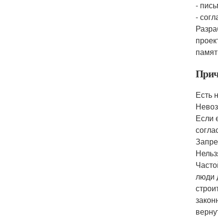
- пис
- сог
Разра
проек
памят
Прич
Есть 
Невоз
Если 
согла
Запре
Нельз
Часто
люди 
строи
закон
верну