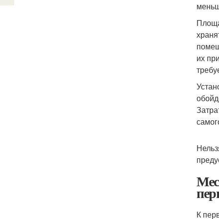
меньш
Площа
храня
помещ
их пр
требу
Устан
обойд
Затра
самог
Нельз
преду
Мес
пер
К пер