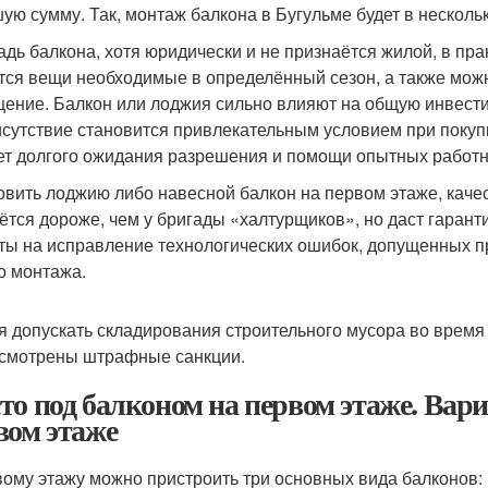
ую сумму. Так, монтаж балкона в Бугульме будет в несколь
дь балкона, хотя юридически и не признаётся жилой, в пра
тся вещи необходимые в определённый сезон, а также можн
ение. Балкон или лоджия сильно влияют на общую инвест
исутствие становится привлекательным условием при покуп
ет долгого ожидания разрешения и помощи опытных работн
овить лоджию либо навесной балкон на первом этаже, каче
ётся дороже, чем у бригады «халтурщиков», но даст гаран
ты на исправление технологических ошибок, допущенных п
о монтажа.
я допускать складирования строительного мусора во время 
смотрены штрафные санкции.
то под балконом на первом этаже. Вар
вом этаже
вому этажу можно пристроить три основных вида балконов: