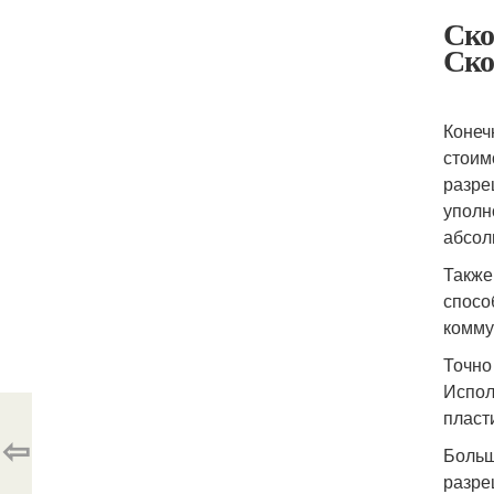
Ско
Ско
Конеч
стоим
разре
уполн
абсол
Также
спосо
комму
Точно
Испол
пласт
⇦
Больш
разре