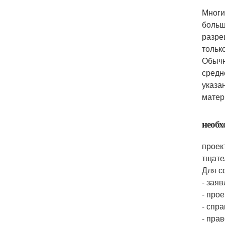
Многи
больш
разре
тольк
Обычн
средн
указа
матер
необ
проек
тщате
Для с
- зая
- про
- спр
- пра