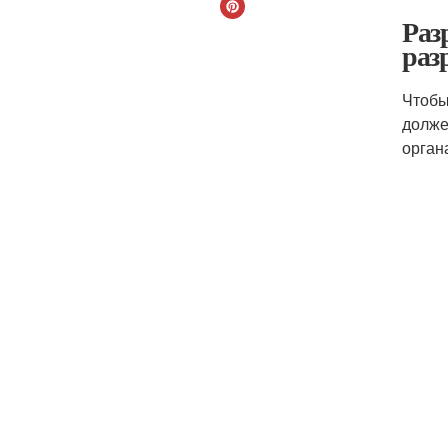
Раз
раз
Чтобы
долже
орган