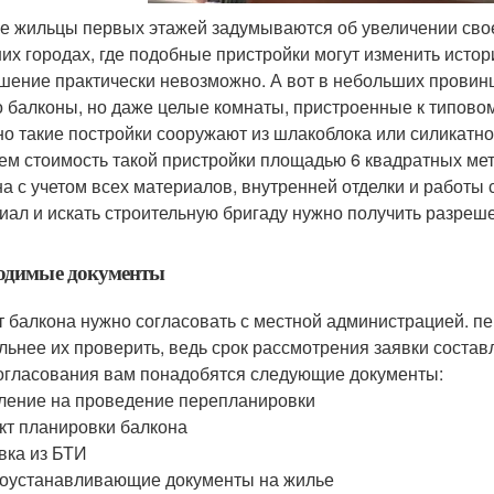
е жильцы первых этажей задумываются об увеличении свое
их городах, где подобные пристройки могут изменить истор
шение практически невозможно. А вот в небольших провинц
о балконы, но даже целые комнаты, пристроенные к типово
о такие постройки сооружают из шлакоблока или силикатног
ем стоимость такой пристройки площадью 6 квадратных мет
на с учетом всех материалов, внутренней отделки и работы 
иал и искать строительную бригаду нужно получить разреше
ходимые документы
т балкона нужно согласовать с местной администрацией. п
льнее их проверить, ведь срок рассмотрения заявки составл
огласования вам понадобятся следующие документы:
вление на проведение перепланировки
ект планировки балкона
авка из БТИ
воустанавливающие документы на жилье