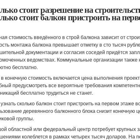
лько стоит разрешение на строительств
лько стоит балкон пристроить на перв
ная стоимость введённого в строй балкона зависит от стро
ость монтажа балкона превышает отметку в сто тысяч рубле
шительной документации и согласия соседей придётся зап
омоченных ведомствах. Коммунальные организации также 
ютно бесплатно.
 в конечную стоимость включается цена выполнения проек
бный предусмотреть все вероятные требования компетент
никаций бесплатно трудиться не станет.
 узнать сколько балкон стоит пристроить на первом этаже 
ьзование деревянного балконного блока снизит конечную 
иковой группы.
ой областной или федеральный центр потребует крупных за
шениями колеблется в рамках четырех тысяч доларов. На 