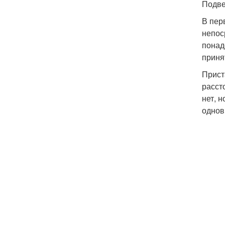
Подве
В пер
непос
понад
приня
Прист
расст
нет, 
однов