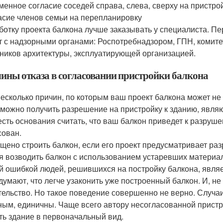
ьменное согласие соседей справа, слева, сверху на пристро
ласие членов семьи на перепланировку
ботку проекта балкона лучше заказывать у специалиста. Пе
т с надзорными органами: Роспотребнадзором, ГПН, комите
ников архитектуры, эксплуатирующей организацией.
ины отказа в согласовании пристройки балкона
несколько причин, по которым ваш проект балкона может не
можно получить разрешение на пристройку к зданию, явля
есть основания считать, что ваш балкон приведет к разруше
сован.
щено строить балкон, если его проект предусматривает раз
я возводить балкон с использованием устаревших материал
й ошибкой людей, решившихся на постройку балкона, явля
думают, что легче узаконить уже построенный балкон. И, не
тельство. Но такое поведение совершенно не верно. Случа
ным, единичны. Чаще всего автору несогласованной пристр
ть здание в первоначальный вид.