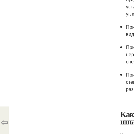
уст
угл
При
вид
При
нер
спе
При
сте
раз
Как
шпа
⇦