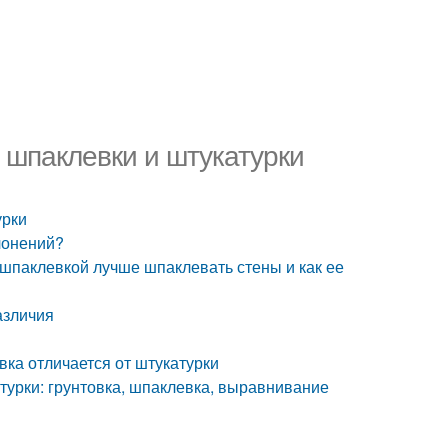
 шпаклевки и штукатурки
урки
лонений?
шпаклевкой лучше шпаклевать стены и как ее
азличия
ка отличается от штукатурки
турки: грунтовка, шпаклевка, выравнивание