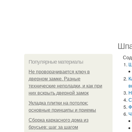
Шпа
Сод
Популярные материалы
Ш
Не проворачивается ключ в
К
дверном замке. Разные
в
технические неполадки, и как при
Н
них вскрыть дверной замок
С
Укладка плитки на потолок:
Ф
основные принципы и приемы
Ч
Сборка каркасного дома из
брусьев: шаг за шагом