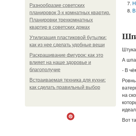
Н
Разнообразие советских
В
планировок 3-х комнатных квартир.
Планировки трехкомнатных
квартир в советских домах
Шпа
Утилизация пластиковой бутылки:
как из нее сделать удобные вещи
Штука
Раскрашивание фигурок: как это
А шпа
влияет на наше здоровье и
- В ч
благополучие
Ровны
Встраиваемая техника для кухни:
ватер
как сделать правильный выбор
на ск
котор
идеал
Вот т