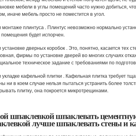
ановке мебели в углы помещений часто нужно добиться, чт
ом, иначе мебель просто не поместится в угол.
 монтаже плинтуса . Плинтус невозможно нормально устано
 помещения будет испорчен.
 установке дверных коробок . Это, понятно, касается тех с
овная, фирмы по установке дверей во многих случаях откаж
циальное техническое задание с требованиями по подготов
 укладке кафельной плитки . Кафельная плитка требует тщ
ны ни в коем случае нельзя пытаться устранить более толс
рывать плитку, она покроется микротрещинами.
ой шпаклевкой шпаклевать цементную
клевкой лучше шпаклевать стены и ка