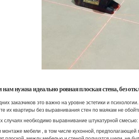
м нам нужна идеально ровная плоская стена, без от
дних заказчиков это важно на уровне эстетики и психологии.
те их квартиры без выравнивания стен по маякам не обойт
их случаях необходимо выравнивание штукатурной смесью:
 монтаже мебели , в том числе кухонной, предполагающей 
ет плоской, между мебелью и стеной получатся щели, не бу