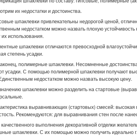
ификация шпаклевки по составу: гипсовые, полимерные (а
отрим их недостатки и достоинства.
псовые шпаклевки привлекательны недорогой ценой, отличн
твенным недостатком можно назвать плохую устойчивость к
 их использования.
ментные шпаклевки отличаются превосходной влагоустойчи
ая степень усадки.
 наконец, полимерные шпаклевки. Несомненные достоинств
ют усадки. С помощью полимерной шпаклевки получают вы
 Единственным недостатком можно назвать высокую цену.
значению шпаклевки можно разделить на стартовые (выра
рсальные.
рактеристика выравнивающих (стартовых) смесей: высокая 
стость. Рекомендуются: для выравнивания стен после нанес
я качественного выполнения декоративной отделки желате
ные шпаклевки. С их помощью можно получить идеально г