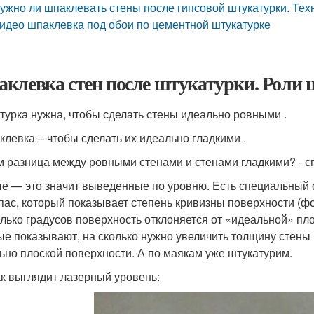
ужно ли шпаклевать стены после гипсовой штукатурки. Тех
идео шпаклевка под обои по цементной штукатурке
клевка стен после штукатурки. Роли
турка нужна, чтобы сделать стены идеально ровными .
клевка – чтобы сделать их идеально гладкими .
ём разница между ровными стенами и стенами гладкими? - с
е — это значит выведенные по уровню. Есть специальный с
пас, который показывает степень кривизны поверхности (фот
олько градусов поверхность отклоняется от «идеальной» п
ые показывают, на сколько нужно увеличить толщину стены 
ьно плоской поверхности. А по маякам уже штукатурим.
ак выглядит лазерный уровень: