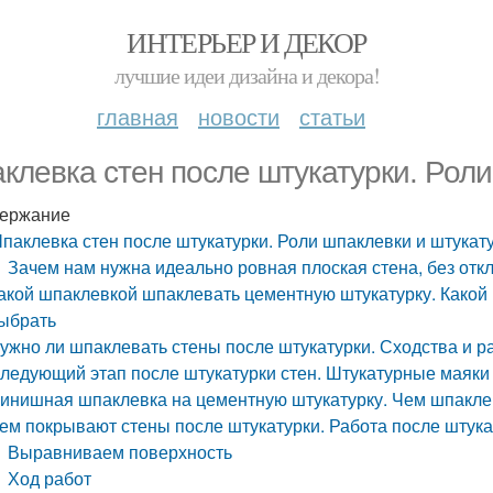
ИНТЕРЬЕР И ДЕКОР
лучшие идеи дизайна и декора!
главная
новости
статьи
клевка стен после штукатурки. Роли
ержание
паклевка стен после штукатурки. Роли шпаклевки и штукат
Зачем нам нужна идеально ровная плоская стена, без отк
акой шпаклевкой шпаклевать цементную штукатурку. Какой 
ыбрать
ужно ли шпаклевать стены после штукатурки. Сходства и р
ледующий этап после штукатурки стен. Штукатурные маяки
инишная шпаклевка на цементную штукатурку. Чем шпаклев
ем покрывают стены после штукатурки. Работа после штука
Выравниваем поверхность
Ход работ