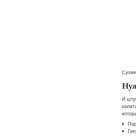
Сухие
Нуж
И шту
капит
котор
Пор
Гип