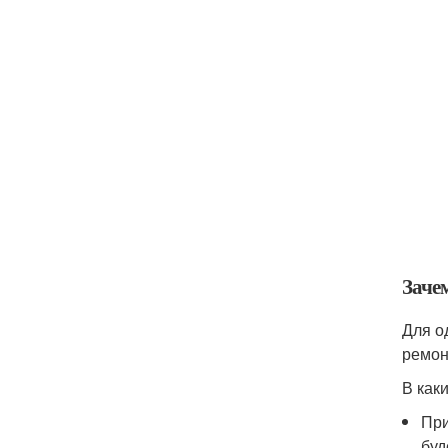
Заче
Для о
ремон
В как
При
буд