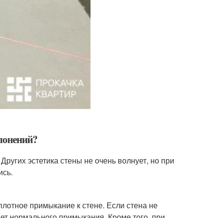
клонений?
 Других эстетика стены не очень волнует, но при
ись.
плотное примыкание к стене. Если стена не
дет нормального примыкания. Кроме того, при