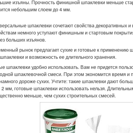
ьшие изъяны. Прочность финишной шпаклевки меньше старт
ится небольшим слоем до 4 мм.
иверсальные шпаклевки сочетают свойства декоративных и
ойствам немного уступают финишным и стартовым покрыти
без больших изъянов.
менный рынок предлагает сухие и готовые к применению ш
 шпаклевки и возможность ее длительного хранения.
ые шпаклевки удобно использовать. Вам не придется польз
одной шпаклевочной смеси. При этом экономится время и п
 намного дороже сухих. Учтите: такие шпаклевки дают боль
 2 мм, готовые шпаклевки использовать нельзя. Длительны
щественно меньше, чем сухих строительных смесей.