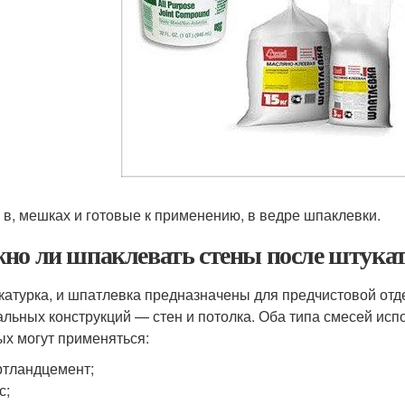
 в, мешках и готовые к применению, в ведре шпаклевки.
но ли шпаклевать стены после штукат
катурка, и шпатлевка предназначены для предчистовой отд
альных конструкций — стен и потолка. Оба типа смесей ис
ых могут применяться:
тландцемент;
с;