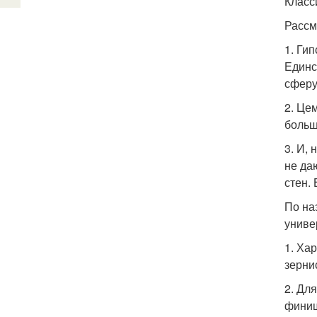
Класс
Рассм
1. Ги
Единс
сферу
2. Це
больш
3. И,
не да
стен.
По на
униве
1. Ха
зерни
2. Дл
финиш