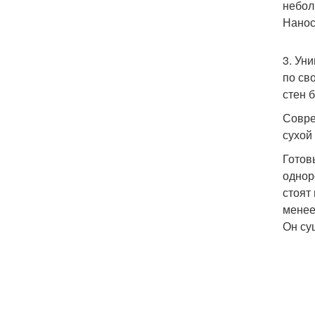
небол
Нанос
3. Ун
по св
стен 
Совре
сухой
Готов
однор
стоят
менее
Он су