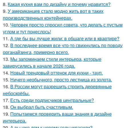
8.
Какая кухня вам по дизайну и почему нравится?
9.
У американцев стало модно жить вот в таких
производственных контейнерах.
10.
Человек просто спросил совета, что делать с пустым
углом и тут понеслось!
11.
А где бы вы лучше жили: в общаге или в квартире?
12.
В последнее время все что-то свихнулись по поводу
органайзинга, примерно всего.
13.
Мы запоминаем стили интерьера, которые
завирусились в начале 2026 года.
14.
Новый трендовый оттенок для кухни - тауп.
15.
Ничего необычного, просто лестница из золота.
16.
В России могут разрешить строить деревянные
небоскрёбы.
17.
Есть среди подписчиков центральные?
18.
Он выбрал быть счастливым.
19.
Попытаемся проверить ваши знания в дизайне
интерьера.
20.
А вы уже дом к новому году украсили?