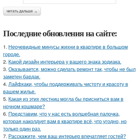
читать дальше →
Последние обновления на сайте:
1.
Неочевидные минусы жихни в квартире в большом
городе.
2.
Какой дизайн интерьера у вашего знака зодиака.
3.
Оказывается, можно сделать ремонт так, чтобы не был
заметен бардак.
4.
Лайфхаки, чтобы поддерживать чистоту и красоту в
вашем жилье.
5.
Какая из этих лестниц могла бы присниться вам в
ночном кошмаре?
6.
Представим, что у нас есть волшебная палочка,
которая наколдует вам в квартире всё, что угодно, но
только один раз.
7.
Расскажите, чем ваш интерьер впечатляет гостей?