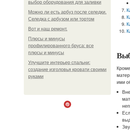
выбор оборудования для заливки
К
Можно ли есть арбуз после селедки.
К
Селедка с арбузом или тортом
К
Boт и наш ремoнт.
К
Плюсы и минусы
профилированного бруса: все
Выб
плюсы и минусы
Улучшите интерьер спальни:
Кроме
создание изголовья кровати своими
матер
руками
ими о
Вне
мат
неп
Есл
выд
Зву