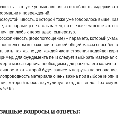
чность – это уже упоминавшаяся способность выдерживать
ормации и повреждений.
озоустойчивость, о которой тоже уже говорилось выше. Каз
е, это параметр не столь важен, но все же чем выше этот п
пич при любых перепадах температур.
роскопичность (водопоглощение) – параметр, который указ
тносительном выражении от своей общей массы способен в
тывать, так как не для каждой части строения подойдет ки
ример, для фундамента печи следует выбирать материал 
мер и масса кирпича необходимы для расчета его количест
сивности, от которой будет зависеть нагрузка на основание.
лопроводность материала очень важна при выборе кирпича д
пич, который плохо аккумулирует и отдает тепло. Поэтому 
м²×° К ).
занные вопросы и ответы: