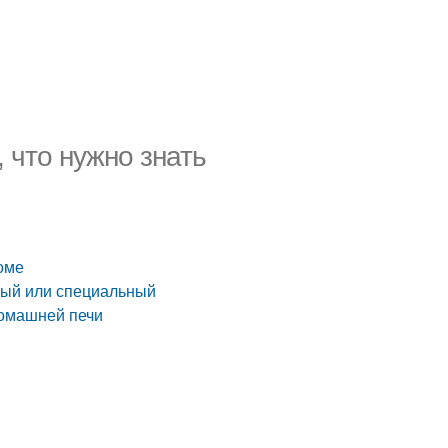
 что нужно знать
оме
ный или специальный
домашней печи