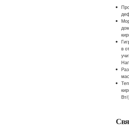
Про
деф
Мор
дом
кир
Гиг
в о
учи
Нап
Раз
мас
Теп
кир
Вт/(
Свя