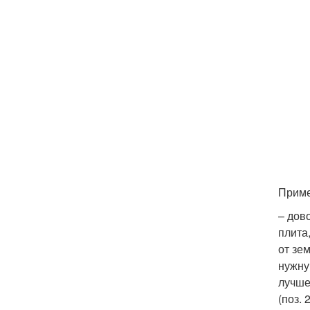
Приме
– дов
плита
от зе
нужну
лучше
(поз.