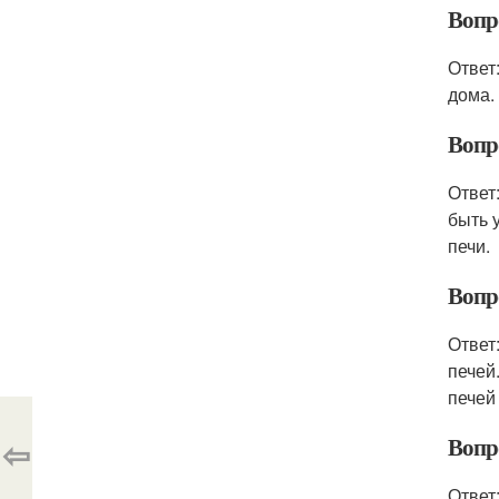
Вопро
Ответ
дома.
Вопр
Ответ
быть 
печи.
Вопр
Ответ
печей
печей
⇦
Вопр
Ответ