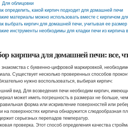
Для облицовки
ак определить, какой кирпич подходит для домашней печи
акие материалы можно использовать вместе с кирпичом для
ак выбрать кирпич для домашней печи, учитывая ее размер
акие инструменты необходимы для кладки печи из кирпича 
ор кирпича для домашней печи: все, ч
 знакомства с буквенно-цифровой маркировкой, необходимо
иала. Существует несколько проверенных способов прокон
бязательно нужно воспользоваться, выбирая кирпич:
шний вид. Для возведения печи необходим кирпич, имеющ
ериал может иметь погрешность в размерах не больше, чем
равильная форма или искривление поверхностей или ребер ,
и на поверхностях кирпича обнаружится слюдообразная плен
ержит серьезных перепадов температур.
ковая проверка. Этот способ определения качества строй