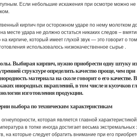
тупным. Если небольшие искажения при осмотре можно не за
ком.
твенный кирпич при осторожном ударе по нему молотком до
, на месте удара не должно остаться никаких следов – вмяти
 на кирпиче, который имеет глухой звук — это говорит о том
зготовления использовалось низкокачественное сырье .
олы. Выбирая кирпич, нужно приобрести одну штуку из 
утренней структуре определить качество проще, чем при
нородность материала на сколе говорит о его качестве. 
каких инородных вкраплений, в том числе и кусочков г
хнологии изготовления продукции.
рии выбора по техническим характеристикам
 огнеупорности, которая является главной характеристикой 
емпература в топке иногда достигает весьма экстремальных
тв, на которые следует обратить внимание при его приобрет