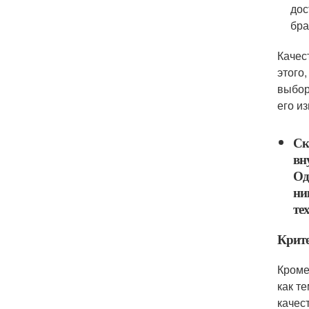
дос
бра
Качес
этого
выбор
его и
Ск
вн
Од
ни
те
Крите
Кроме
как т
качес