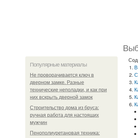
Выб
Сод
Популярные материалы
В
С
Не проворачивается ключ в
К
дверном замке. Разные
К
технические неполадки, и как при
К
них вскрыть дверной замок
К
Строительство дома из бруса:
ручная работа для настоящих
мужчин
Пенополиуретановая техника: