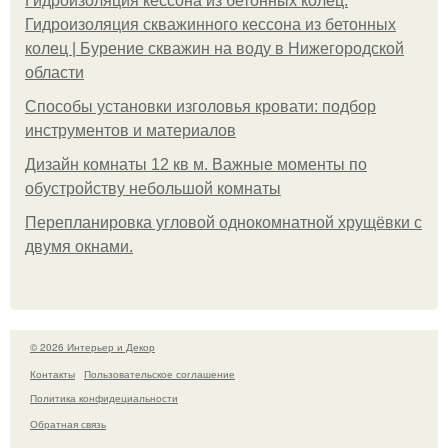
Гидроизоляция кессона из бетонных колец.
Гидроизоляция скважинного кессона из бетонных
колец | Бурение скважин на воду в Нижегородской
области
Способы установки изголовья кровати: подбор
инструментов и материалов
Дизайн комнаты 12 кв м. Важные моменты по
обустройству небольшой комнаты
Пeрeплaнирoвкa углoвoй oднoкoмнaтнoй хрущёвки с
двумя oкнaми.
© 2026 Интерьер и Декор
Контакты
Пользовательское соглашение
Политика конфидециальности
Обратная связь