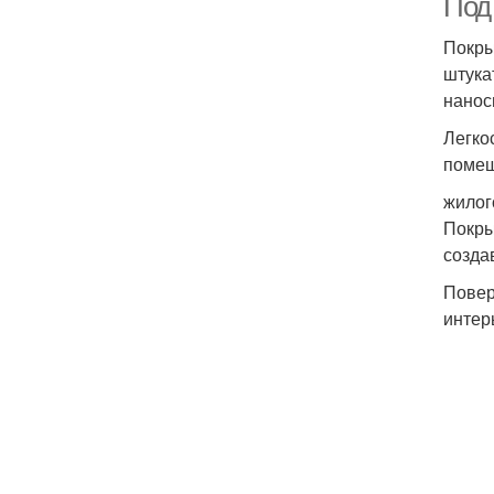
Под 
Покры
штука
нанос
Легко
помещ
жилог
Покры
созда
Повер
интер