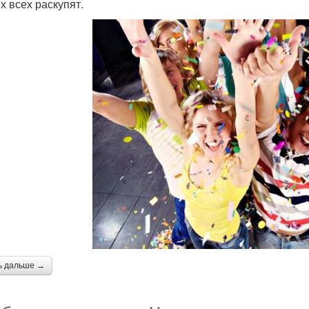
х всех раскупят.
ь дальше →