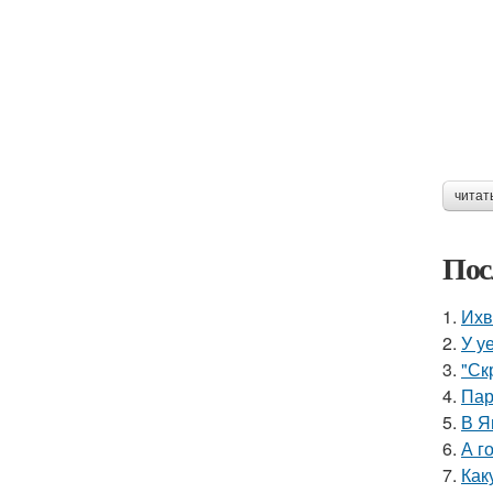
читат
Пос
1.
Ихв
2.
У у
3.
"Ск
4.
Пар
5.
В Я
6.
А г
7.
Как