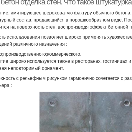
бетон отделка стен. Что такое штукатурк
тие, имитирующее шероховатую фактуру обычного бетона, 
турный состав, продающийся в порошкообразном виде. Пос
ится на поверхность стен, воспроизводя эффект бетонной 
сть использования позволяет широко применять художеств
ений различного назначения :
о;производственного;коммерческого.
тие широко используется также в ресторанах, гостиницах и
вая неповторимый орнамент.
хность с рельефным рисунком гармонично сочетается с ра
ьера :