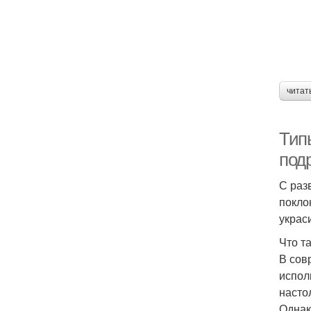
читат
Тип
под
С раз
покло
украс
Что т
В сов
испол
насто
Однако