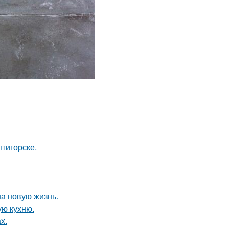
тигорске.
на новую жизнь.
ую кухню.
х.