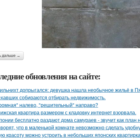
ь дальше →
ледние обновления на сайте:
ильнихт допрыгался: девушка нашла необычное жильё в Пя
ехавших собираются отбирать недвижимость.
ромная" налево, "решительный" направо?
ижская квартира размером с кладовку интернет взорвала.
понии бесплатно раздают дома самураев - звучит как план 
оворят, что в маленькой комнате невозможно сделать удобн
ую красоту можно устроить в небольших японских квартирка