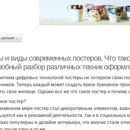
ь дальше →
ы и виды современных постеров. Что тако
робный разбор различных техник оформл
витием цифровых технологий постеры не потеряли свою по
нников. Теперь каждый может создать яркое бумажное произ
ить свое жилище. Однако все же что такое постер и почему
акое постер?
ременном мире постер стал декоративным элементом, важн
ьзуется как в рекламной деятельности, так и в социальных 
лько популярны в дизайне интерьера, что многие стали относ
 это не одно и то же.