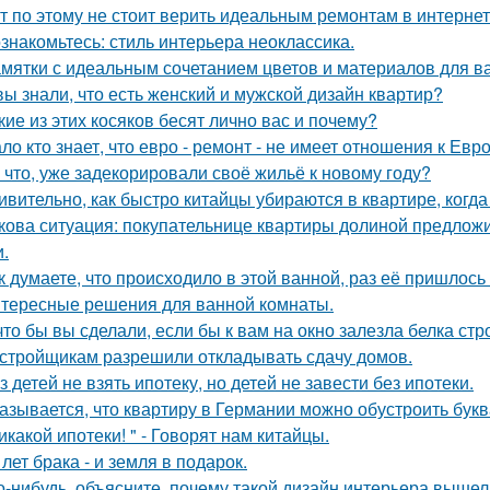
т по этому не стоит верить идеальным ремонтам в интернет
знакомьтесь: стиль интерьера неоклассика.
мятки с идеальным сочетанием цветов и материалов для в
вы знали, что есть женский и мужской дизайн квартир?
кие из этих косяков бесят лично вас и почему?
ло кто знает, что евро - ремонт - не имеет отношения к Евро
 что, уже задекорировали своё жильё к новому году?
ивительно, как быстро китайцы убираются в квартире, когда
кова ситуация: покупательнице квартиры долиной предложи
и.
к думаете, что происходило в этой ванной, раз её пришлось
тересные решения для ванной комнаты.
что бы вы сделали, если бы к вам на окно залезла белка стр
стройщикам разрешили откладывать сдачу домов.
з детей не взять ипотеку, но детей не завести без ипотеки.
азывается, что квартиру в Германии можно обустроить букв
икакой ипотеки! " - Говорят нам китайцы.
 лет брака - и земля в подарок.
о-нибудь, объясните, почему такой дизайн интерьера выше