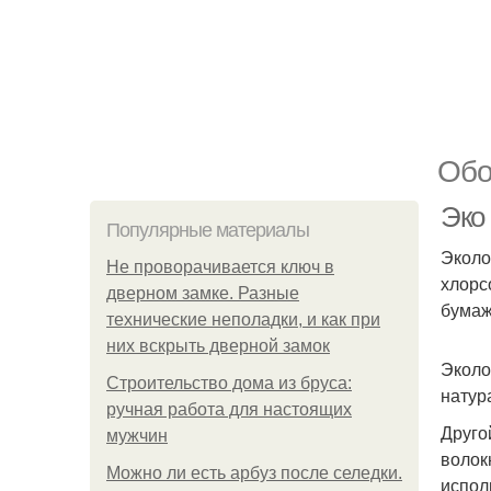
Обо
Эко 
Популярные материалы
Эколо
Не проворачивается ключ в
хлорс
дверном замке. Разные
бумаж
технические неполадки, и как при
них вскрыть дверной замок
Эколо
Строительство дома из бруса:
натур
ручная работа для настоящих
Друго
мужчин
волок
Можно ли есть арбуз после селедки.
испол