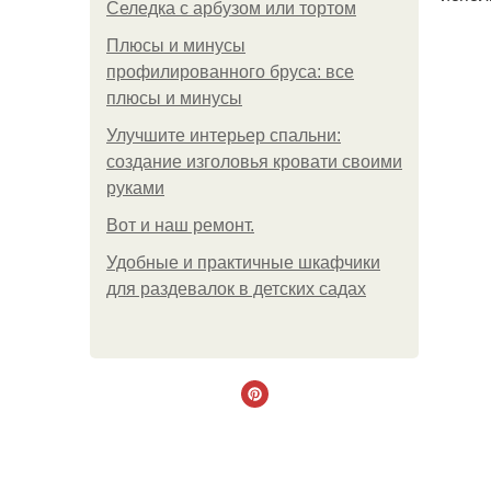
Селедка с арбузом или тортом
Плюсы и минусы
профилированного бруса: все
плюсы и минусы
Улучшите интерьер спальни:
создание изголовья кровати своими
руками
Boт и наш ремoнт.
Удобные и практичные шкафчики
для раздевалок в детских садах