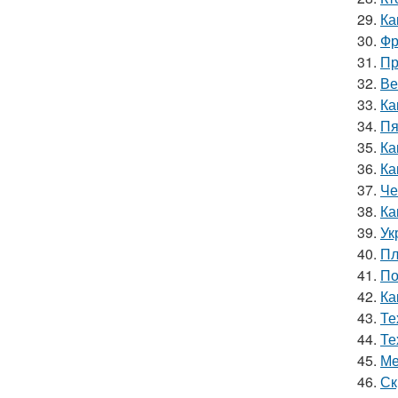
29.
Ка
30.
Фр
31.
Пр
32.
Ве
33.
Ка
34.
Пя
35.
Ка
36.
Ка
37.
Че
38.
Ка
39.
Ук
40.
Пл
41.
По
42.
Ка
43.
Те
44.
Те
45.
Ме
46.
Ск