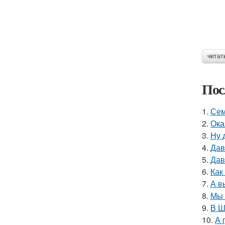
читат
Пос
1.
Сем
2.
Ока
3.
Ну 
4.
Дав
5.
Дав
6.
Как
7.
А в
8.
Мы 
9.
В Ш
10.
А 