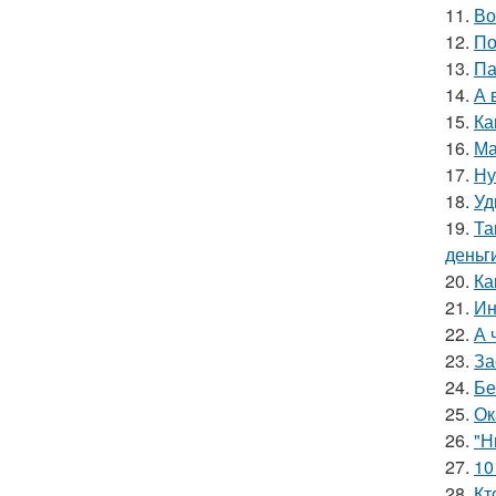
11.
Во
12.
По
13.
Па
14.
А 
15.
Ка
16.
Ма
17.
Ну
18.
Уд
19.
Та
деньг
20.
Ка
21.
Ин
22.
А 
23.
За
24.
Бе
25.
Ок
26.
"Н
27.
10
28.
Кт