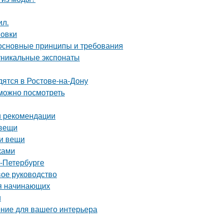
ил.
новки
 основные принципы и требования
уникальные экспонаты
дятся в Ростове-на-Дону
 можно посмотреть
и рекомендации
 вещи
ои вещи
ками
т-Петербурге
вое руководство
ля начинающих
и
ние для вашего интерьера