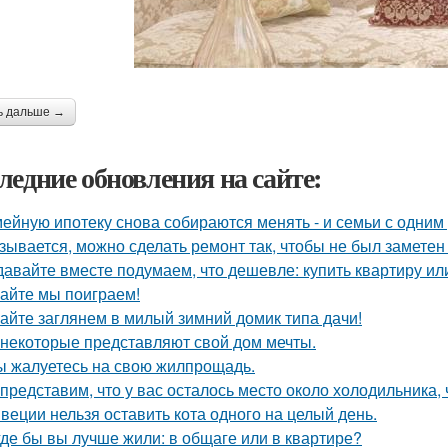
ь дальше →
ледние обновления на сайте:
ейную ипотеку снова собираются менять - и семьи с одним
зывается, можно сделать ремонт так, чтобы не был заметен
давайте вместе подумаем, что дешевле: купить квартиру ил
айте мы поиграем!
айте заглянем в милый зимний домик типа дачи!
 некоторые представляют свой дом мечты.
ы жалуетесь на свою жилпрощадь.
представим, что у вас осталось место около холодильника, 
веции нельзя оставить кота одного на целый день.
где бы вы лучше жили: в общаге или в квартире?