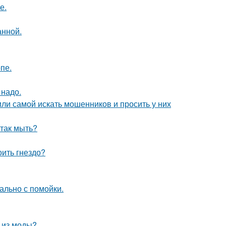
е.
анной.
пе.
 надо.
ли самой искать мошенников и просить у них
 так мыть?
оить гнездо?
ально с помойки.
л из моды?