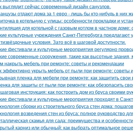
к выглядит сейчас современный дизайн санузлов.
анцузы отдают дома за 1 евро - лишь бы кто-нибудь в них ж
иточка в котельную с улицы: особенности прокладки и уста
нтиляция для котельной с газовым котлом в частном доме:
кие культурные учреждения Санкт-Петербурга предлагают 
тизвёздочные условия. Зато всё в шаговой доступности.
кие фестивали и культурные мероприятия регулярно прово
кие современные сооружения, такие как высотные здания,
м накрыть мебель при ремонте: советы и рекомендации
к эффективно укрыть мебель от пыли при ремонте: советы 
рывная пленка для мебели при ремонте: как защитить свои
енка для защиты от пыли при ремонте: как обезопасить св
шаговая инструкция: как построить дом из бруса своими ру
кие фестивали и культурные мероприятия проходят в Санк
хнология сборки из строительного бруса стен дома: пошаго
хнология возведения стен из бруса: полное руководство д
таллическая скамья для сада: преимущества и особенност
рытый карниз или обычный: как выбрать оптимальное реше