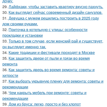
дочку.
29.
Лайфхаки, чтобы заставить квартиру вкусно пахнуть.
30.
Как выглядит сейчас современный дизайн санузлов.
31.
Девушка с мужем решились построить в 2025 году
дом своими руками.
32.
Приточка в котельную с улицы: особенности
прокладки и установки
33.
Только в том случае, если женский рай и существует,
он выглядит именно так.
34.
Какие традиции и фестивали проходят в Москве
35.
Как защитить двери от пыли и грязи во время
ремонта
36.
Как защитить дверь во время ремонта: советы и
хитрости
37.
Как выбрать укрывную пленку для ремонта: советы и
рекомендации
38.
Чем накрыть мебель при ремонте: советы и
рекомендации
39.
Дом из бруса: легко, просто и без хлопот