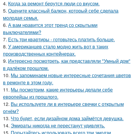
4.
Когда за ремонт берутся люди со вкусом.
5.
Оцените классный балкон, который себе сделала
молодая семья.
6.
А вам нравится этот тренд со скрытыми
выключателями?
7.
Есть три квартиры - готовьтесь платить больше.
8.
У американцев стало модно жить вот в таких
производственных контейнерах.
9.
Интересно посмотреть, как представляли "Умный дом"
в далёком прошлом.
10.
Мы запоминаем новые интересные сочетания цветов
в ремонте в этом году.
11.
Мы посмотрим, какие интерьеры делали себе
европейцы из прошлого.
12.
Вы используете ли в интерьере свечки с открытым
огнём?
13.
Что будет, если дизайном дома займётся девушка.
14.
Эмираты никогда не перестанут удивлять.
15.
Попытайтесь использовать всего три эмодзи.