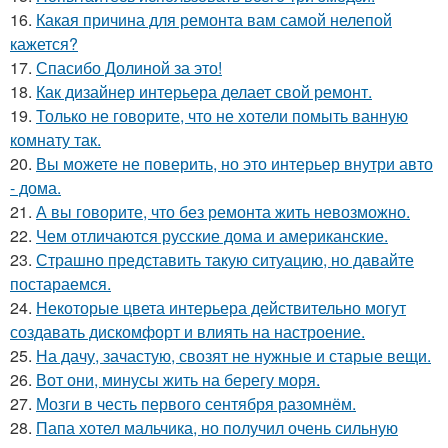
16.
Какая причина для ремонта вам самой нелепой
кажется?
17.
Спасибо Долиной за это!
18.
Как дизайнер интерьера делает свой ремонт.
19.
Только не говорите, что не хотели помыть ванную
комнату так.
20.
Вы можете не поверить, но это интерьер внутри авто
- дома.
21.
А вы говорите, что без ремонта жить невозможно.
22.
Чем отличаются русские дома и американские.
23.
Страшно представить такую ситуацию, но давайте
постараемся.
24.
Некоторые цвета интерьера действительно могут
создавать дискомфорт и влиять на настроение.
25.
На дачу, зачастую, свозят не нужные и старые вещи.
26.
Вот они, минусы жить на берегу моря.
27.
Мозги в честь первого сентября разомнём.
28.
Папа хотел мальчика, но получил очень сильную