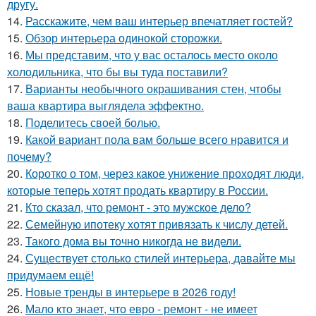
другу.
14.
Расскажите, чем ваш интерьер впечатляет гостей?
15.
Обзор интерьера одинокой сторожки.
16.
Мы представим, что у вас осталось место около
холодильника, что бы вы туда поставили?
17.
Варианты необычного окрашивания стен, чтобы
ваша квартира выглядела эффектно.
18.
Поделитесь своей болью.
19.
Какой вариант пола вам больше всего нравится и
почему?
20.
Коротко о том, через какое унижение проходят люди,
которые теперь хотят продать квартиру в России.
21.
Кто сказал, что ремонт - это мужское дело?
22.
Семейную ипотеку хотят привязать к числу детей.
23.
Такого дома вы точно никогда не видели.
24.
Существует столько стилей интерьера, давайте мы
придумаем ещё!
25.
Новые тренды в интерьере в 2026 году!
26.
Мало кто знает, что евро - ремонт - не имеет