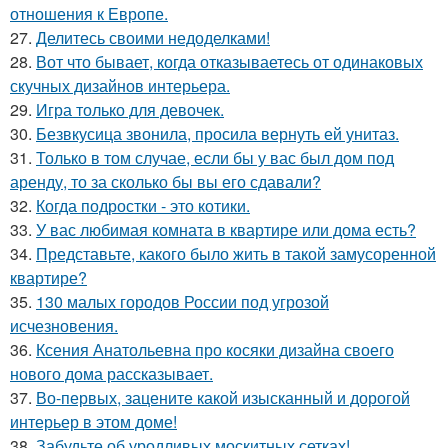
отношения к Европе.
27.
Делитесь своими недоделками!
28.
Вот что бывает, когда отказываетесь от одинаковых
скучных дизайнов интерьера.
29.
Игра только для девочек.
30.
Безвкусица звонила, просила вернуть ей унитаз.
31.
Только в том случае, если бы у вас был дом под
аренду, то за сколько бы вы его сдавали?
32.
Когда подростки - это котики.
33.
У вас любимая комната в квартире или дома есть?
34.
Представьте, какого было жить в такой замусоренной
квартире?
35.
130 малых городов России под угрозой
исчезновения.
36.
Ксения Анатольевна про косяки дизайна своего
нового дома рассказывает.
37.
Во-первых, зацените какой изысканный и дорогой
интерьер в этом доме!
38.
Забудьте об уродливых москитных сетках!