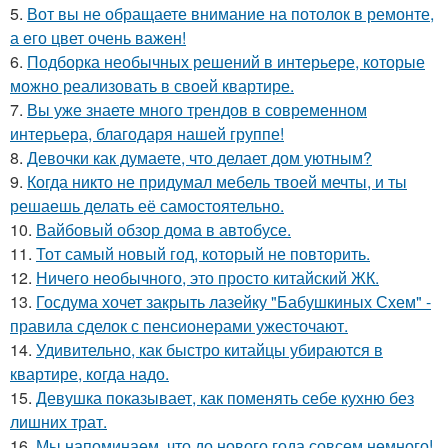
5.
Вот вы не обращаете внимание на потолок в ремонте,
а его цвет очень важен!
6.
Подборка необычных решений в интерьере, которые
можно реализовать в своей квартире.
7.
Вы уже знаете много трендов в современном
интерьера, благодаря нашей группе!
8.
Девочки как думаете, что делает дом уютным?
9.
Когда никто не придумал мебель твоей мечты, и ты
решаешь делать её самостоятельно.
10.
Вайбовый обзор дома в автобусе.
11.
Тот самый новый год, который не повторить.
12.
Ничего необычного, это просто китайский ЖК.
13.
Госдума хочет закрыть лазейку "Бабушкиных Схем" -
правила сделок с пенсионерами ужесточают.
14.
Удивительно, как быстро китайцы убираются в
квартире, когда надо.
15.
Девушка показывает, как поменять себе кухню без
лишних трат.
16.
Мы напоминаем, что до нового года совсем немного!