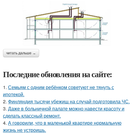
читать дальше →
Последние обновления на сайте:
1.
Семьям с одним ребёнком советуют не тянуть с
ипотекой.
2.
Финляндия тысячи убежищ на случай подготовила ЧС.
3.
Даже в больничной палате можно навести красоту и
сделать классный ремонт.
4.
А говорили, что в маленькой квартире нормальную
жизнь не устроишь.