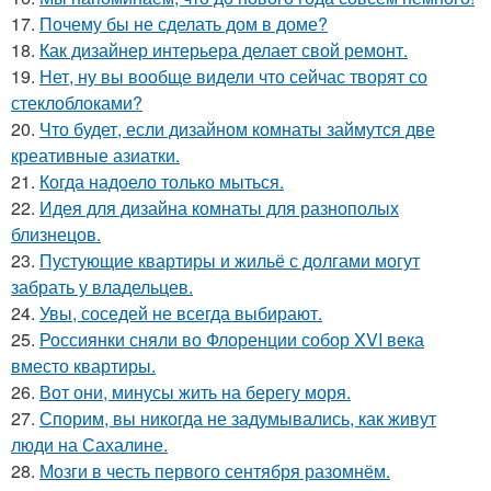
17.
Почему бы не сделать дом в доме?
18.
Как дизайнер интерьера делает свой ремонт.
19.
Нет, ну вы вообще видели что сейчас творят со
стеклоблоками?
20.
Что будет, если дизайном комнаты займутся две
креативные азиатки.
21.
Когда надоело только мыться.
22.
Идея для дизайна комнаты для разнополых
близнецов.
23.
Пустующие квартиры и жильё с долгами могут
забрать у владельцев.
24.
Увы, соседей не всегда выбирают.
25.
Россиянки сняли во Флоренции собор XVI века
вместо квартиры.
26.
Вот они, минусы жить на берегу моря.
27.
Спорим, вы никогда не задумывались, как живут
люди на Сахалине.
28.
Мозги в честь первого сентября разомнём.