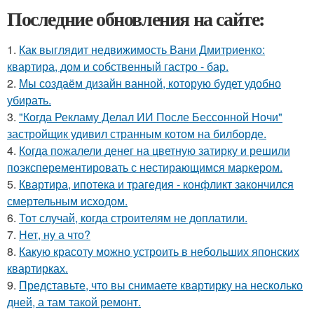
Последние обновления на сайте:
1.
Как выглядит недвижимость Вани Дмитриенко:
квартира, дом и собственный гастро - бар.
2.
Мы создаём дизайн ванной, которую будет удобно
убирать.
3.
"Когда Рекламу Делал ИИ После Бессонной Ночи"
застройщик удивил странным котом на билборде.
4.
Когда пожалели денег на цветную затирку и решили
поэксперементировать с нестирающимся маркером.
5.
Квартира, ипотека и трагедия - конфликт закончился
смертельным исходом.
6.
Тот случай, когда строителям не доплатили.
7.
Нет, ну а что?
8.
Какую красоту можно устроить в небольших японских
квартирках.
9.
Представьте, что вы снимаете квартирку на несколько
дней, а там такой ремонт.