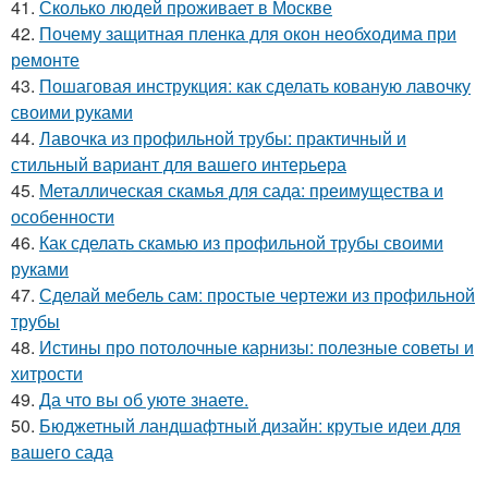
41.
Сколько людей проживает в Москве
42.
Почему защитная пленка для окон необходима при
ремонте
43.
Пошаговая инструкция: как сделать кованую лавочку
своими руками
44.
Лавочка из профильной трубы: практичный и
стильный вариант для вашего интерьера
45.
Металлическая скамья для сада: преимущества и
особенности
46.
Как сделать скамью из профильной трубы своими
руками
47.
Сделай мебель сам: простые чертежи из профильной
трубы
48.
Истины про потолочные карнизы: полезные советы и
хитрости
49.
Да что вы об уюте знаете.
50.
Бюджетный ландшафтный дизайн: крутые идеи для
вашего сада