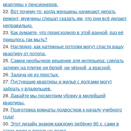
квартиры у пенсионеров.
22.
Вот почему-то, когда женщины начинают делать
ремонт, мужчины спешат сказать им, что они всё делают
неправильно.
23.
Как думаете, что происходило в этой ванной, раз её
пришлось так мыть?
24.
Наглядно, как натяжные потолки могут спасти вашу
квартиру от потопа.
25.
Самое необычное решение для интерьера: сделать
затирку на плитке ни белой, ни чёрной, а красной.
26.
Задача не из простых.
27.
Пустующие квартиры и жильё с долгами могут
забрать у владельцев.
28.
Давайте мы посмотрим уборку в милейшей
квартиры.
29.
Подготовка комнаты подростков к началу учебного
года!
30.
Этот дизайн знаком каждому ребёнку 90 х. сами в
таких жили и довольно долго.