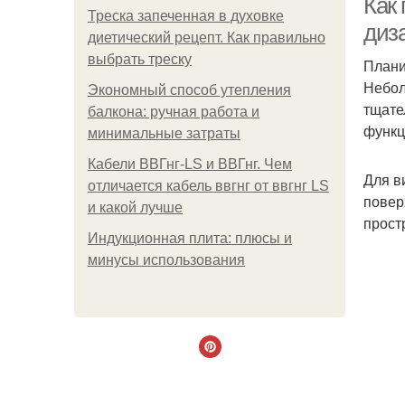
Как
Треска запеченная в духовке
диз
диетический рецепт. Как правильно
выбрать треску
Плани
Небол
Экономный способ утепления
тщате
балкона: ручная работа и
функц
минимальные затраты
Кабели ВВГнг-LS и ВВГнг. Чем
Для в
отличается кабель ввгнг от ввгнг LS
повер
и какой лучше
прост
Индукционная плита: плюсы и
минусы использования