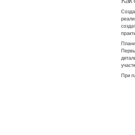
Как
Созда
реали
созда
практ
Плани
Первы
детал
участ
При п