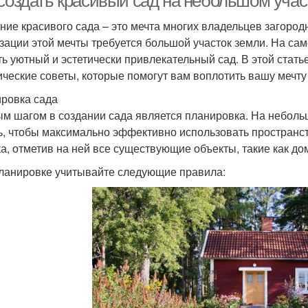
 создать красивый сад на небольшом учас
ние красивого сада – это мечта многих владельцев загородн
зации этой мечты требуется большой участок земли. На са
ть уютный и эстетически привлекательный сад. В этой статье
ические советы, которые помогут вам воплотить вашу мечту
ровка сада
м шагом в создании сада является планировка. На неболь
ь, чтобы максимально эффективно использовать пространс
ка, отметив на ней все существующие объекты, такие как дом,
ланировке учитывайте следующие правила: