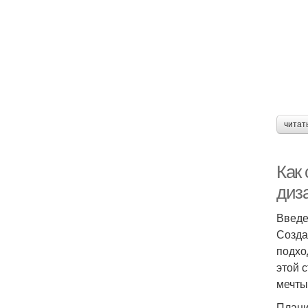
читат
Как
диз
Введ
Созда
подхо
этой 
мечты
Плани