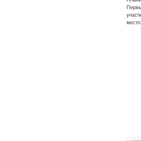
Первы
участ
место