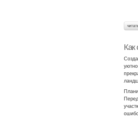
читат
Как
Созда
уютно
прекр
ландш
Плани
Перед
участ
ошибо