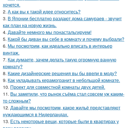
хочется.
2.
А как вы к такой идее относитесь?
3.
В Японии бесплатно раздают дома самураев - звучит
как план на новую жизнь.
4.
Давайте немного мы понастальгируем!
5.
Какой бы диван вы себе в комнату и почему выбрали?
6.
Мы посмотрим, как идеально вписать в интерьер
винтаж.
7.
Как думаете, зачем делать такую огромную ванную
комнату?
8.
Какие дизайнерские решения вы бы ввели в моду?
9.
Как укладывать керамогранит в небольшой комнате.
10.
Проект для совместной комнаты двух детей.
11.
Вы заметили, что рынок съёма стал совсем уж каким-
то сложным?
12.
Давайте мы посмотрим, какое жильё представляют
нуждающимся в Нидерландах.
13.
Есть некоторые вещи, которые были в квартирах у