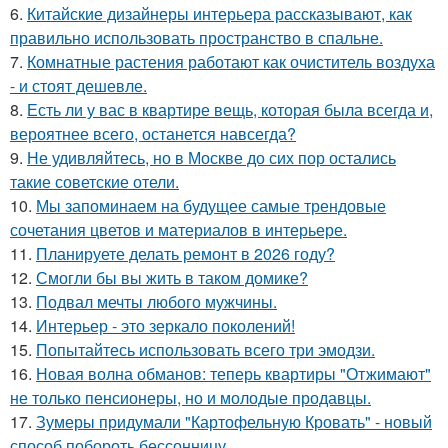
6.
Китайские дизайнеры интерьера рассказывают, как
правильно использовать пространство в спальне.
7.
Комнатные растения работают как очиститель воздуха
- и стоят дешевле.
8.
Есть ли у вас в квартире вещь, которая была всегда и,
вероятнее всего, останется навсегда?
9.
Не удивляйтесь, но в Москве до сих пор остались
такие советские отели.
10.
Мы запоминаем на будущее самые трендовые
сочетания цветов и материалов в интерьере.
11.
Планируете делать ремонт в 2026 году?
12.
Смогли бы вы жить в таком домике?
13.
Подвал мечты любого мужчины.
14.
Интерьер - это зеркало поколений!
15.
Попытайтесь использовать всего три эмодзи.
16.
Новая волна обманов: теперь квартиры "Отжимают"
не только пенсионеры, но и молодые продавцы.
17.
Зумеры придумали "Картофельную Кровать" - новый
способ побороть бессонницу.